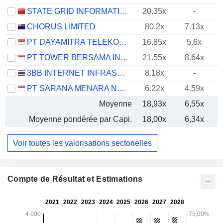
STATE GRID INFORMATION & COMMUNICATION CO., LTD.
20.35x
-
CHORUS LIMITED
80.2x
7.13x
PT DAYAMITRA TELEKOMUNIKASI TBK.
16.85x
5.6x
PT TOWER BERSAMA INFRASTRUCTURE TBK
21.55x
8.64x
3BB INTERNET INFRASTRUCTURE FUND
8.18x
-
PT SARANA MENARA NUSANTARA TBK.
6.22x
4.59x
Moyenne
18,93x
6,55x
Moyenne pondérée par Capi.
18,00x
6,34x
Voir toutes les valorisations sectorielles
Compte de Résultat et Estimations