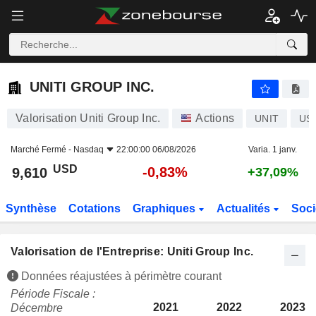
UNITI GROUP INC.
9,610
$
-0,83%
UNITI GROUP INC.
Valorisation Uniti Group Inc.
Actions
UNIT
US
Marché Fermé -
Nasdaq
22:00:00 06/08/2026
Varia. 1 janv.
USD
-0,83%
9,610
+37,09%
Synthèse
Cotations
Graphiques
Actualités
Soci
Valorisation de l'Entreprise: Uniti Group Inc.
Données réajustées à périmètre courant
Période Fiscale :
2021
2022
2023
Décembre