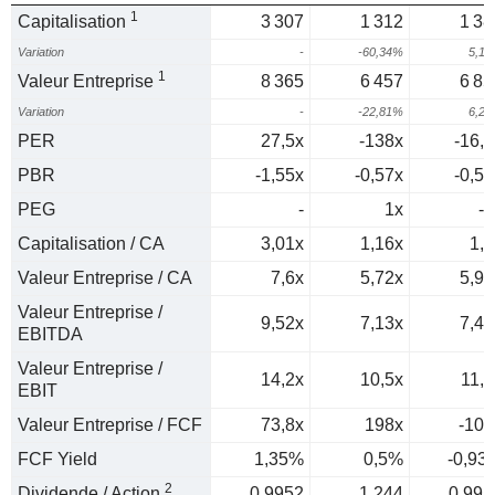
1
Capitalisation
3 307
1 312
1 38
Variation
-
-60,34%
5,1
1
Valeur Entreprise
8 365
6 457
6 85
Variation
-
-22,81%
6,2
PER
27,5x
-138x
-16,5
PBR
-1,55x
-0,57x
-0,55
PEG
-
1x
-0
Capitalisation / CA
3,01x
1,16x
1,2
Valeur Entreprise / CA
7,6x
5,72x
5,97
Valeur Entreprise /
9,52x
7,13x
7,43
EBITDA
Valeur Entreprise /
14,2x
10,5x
11,4
EBIT
Valeur Entreprise / FCF
73,8x
198x
-107
FCF Yield
1,35%
0,5%
-0,93
2
Dividende / Action
0,9952
1,244
0,995