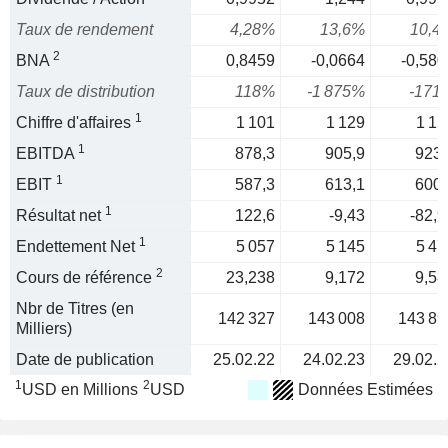
Taux de rendement
4,28%
13,6%
10,4
2
BNA
0,8459
-0,0664
-0,580
Taux de distribution
118%
-1 875%
-171
1
Chiffre d'affaires
1 101
1 129
1 15
1
EBITDA
878,3
905,9
923,
1
EBIT
587,3
613,1
600,
1
Résultat net
122,6
-9,43
-82,9
1
Endettement Net
5 057
5 145
5 47
2
Cours de référence
23,238
9,172
9,58
Nbr de Titres (en
142 327
143 008
143 89
Milliers)
Date de publication
25.02.22
24.02.23
29.02.2
1
2
USD en Millions
USD
Données Estimées