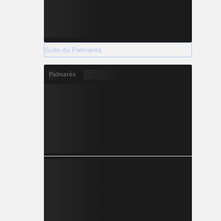
Suite du Palmarès
Palmarès