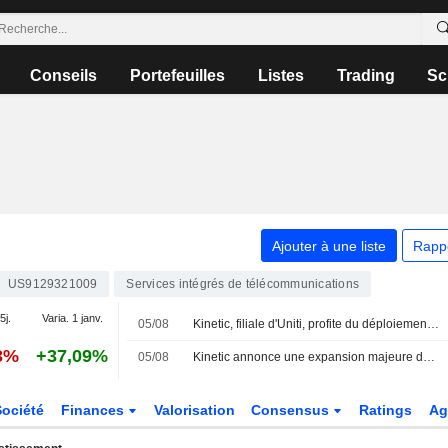
Conseils
Portefeuilles
Listes
Trading
Sc
Ajouter à une liste
Rapp
US9129321009
Services intégrés de télécommunications
5j.
Varia. 1 janv.
05/08
Kinetic, filiale d'Uniti, profite du déploiement de la fibre pour 14 000 nouveaux foyers
3%
+37,09%
05/08
Kinetic annonce une expansion majeure de son réseau haut débit dans l'Oklahoma
Société
Finances
Valorisation
Consensus
Ratings
Ag