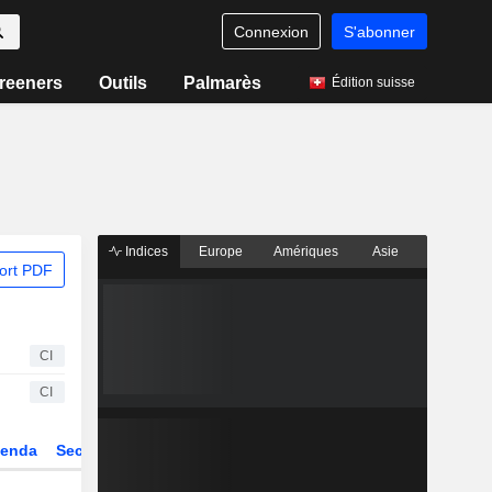
Connexion
S'abonner
reeners
Outils
Palmarès
Édition suisse
Indices
Europe
Amériques
Asie
ort PDF
CI
CI
enda
Secteur
Dérivés
Fonds et ETFs