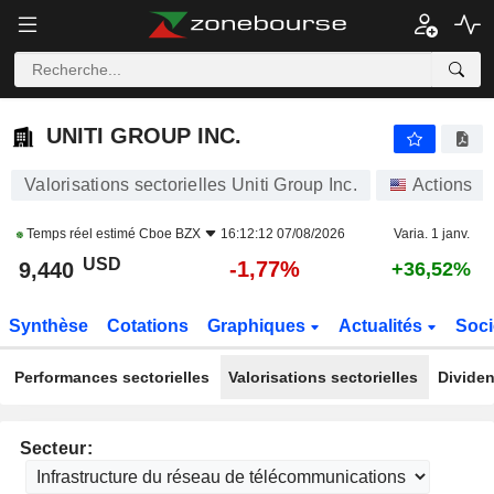
UNITI GROUP INC.
9,440
$
-1,77%
UNITI GROUP INC.
Valorisations sectorielles Uniti Group Inc.
Actions
Temps réel estimé
Cboe BZX
16:12:12 07/08/2026
Varia. 1 janv.
USD
-1,77%
9,440
+36,52%
Synthèse
Cotations
Graphiques
Actualités
Soci
Performances sectorielles
Valorisations sectorielles
Dividen
Secteur: