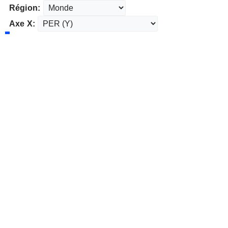
Région:
Axe X: