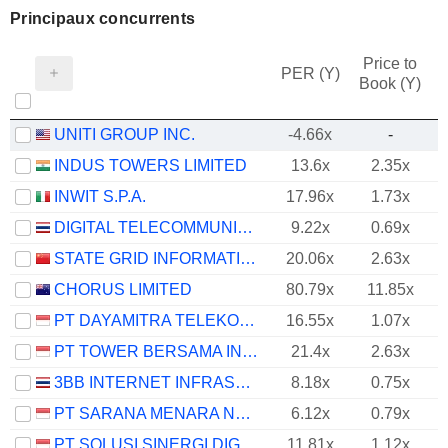
Principaux concurrents
Price to
PER (Y)
Book (Y)
UNITI GROUP INC.
-4.66x
-
INDUS TOWERS LIMITED
13.6x
2.35x
INWIT S.P.A.
17.96x
1.73x
DIGITAL TELECOMMUNICATIONS INFRASTRUCTURE FUND
9.22x
0.69x
STATE GRID INFORMATION & COMMUNICATION CO., LTD.
20.06x
2.63x
CHORUS LIMITED
80.79x
11.85x
PT DAYAMITRA TELEKOMUNIKASI TBK.
16.55x
1.07x
PT TOWER BERSAMA INFRASTRUCTURE TBK
21.4x
2.63x
3BB INTERNET INFRASTRUCTURE FUND
8.18x
0.75x
PT SARANA MENARA NUSANTARA TBK.
6.12x
0.79x
PT SOLUSI SINERGI DIGITAL TBK
11.81x
1.12x