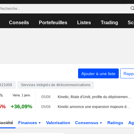
Conseils
Portefeuilles
Listes
Trading
Sc
Ajouter à une liste
Rapp
321009
Services intégrés de télécommunications
5j.
Varia. 1 janv.
05/08
Kinetic, filiale d'Uniti, profite du déploiement de la fibre pour 14 000 nouveaux foyers
5%
+36,09%
05/08
Kinetic annonce une expansion majeure de son réseau haut débit dans l'Oklahoma
Société
Finances
Valorisation
Consensus
Ratings
Ag