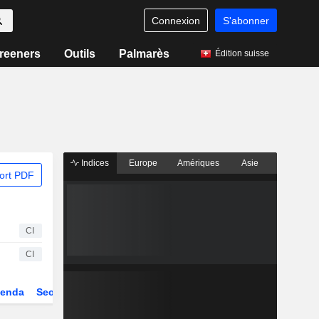
Connexion
S'abonner
reeners
Outils
Palmarès
Édition suisse
Indices
Europe
Amériques
Asie
ort PDF
CI
CI
enda
Secteur
Dérivés
Fonds et ETFs