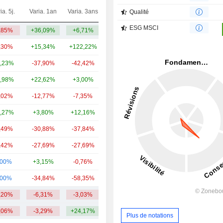
ia. 5j.
Varia. 1an
Varia. 3ans
Capi.($)
Qualité
ESG MSCI
,85%
+36,09%
+6,71%
2,32 Md
,30%
+15,34%
+122,22%
10,7 Md
,23%
-37,90%
-42,42%
6,93 Md
,98%
+22,62%
+3,00%
3,32 Md
,02%
-12,77%
-7,35%
2,75 Md
,27%
+3,80%
+12,16%
2,44 Md
,49%
-30,88%
-37,84%
1,95 Md
,42%
-27,69%
-27,69%
1,78 Md
,00%
+3,15%
-0,76%
1,59 Md
,00%
-34,84%
-58,35%
1,31 Md
,20%
-6,31%
-3,03%
3,51 Md
,06%
-3,29%
+24,17%
Plus de notations