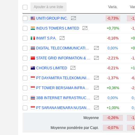
Ajouter à une liste
Varia.
Var
UNITI GROUP INC.
-0,73%
-1
INDUS TOWERS LIMITED
+0,70%
-1
INWIT S.P.A.
-0,16%
+0
DIGITAL TELECOMMUNICATIONS INFRASTRUCTURE FUND
0,00%
+0
STATE GRID INFORMATION & COMMUNICATION CO., LTD.
-2,21%
-1
CHORUS LIMITED
-0,21%
+1
PT DAYAMITRA TELEKOMUNIKASI TBK.
-1,37%
-6
PT TOWER BERSAMA INFRASTRUCTURE TBK
+0,36%
-2
3BB INTERNET INFRASTRUCTURE FUND
0,00%
0
PT SARANA MENARA NUSANTARA TBK.
+1,00%
0
Moyenne
-0,26%
-1
Moyenne pondérée par Capi.
-0,07%
-1