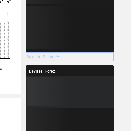
Suite du Palmarès
Devises / Forex