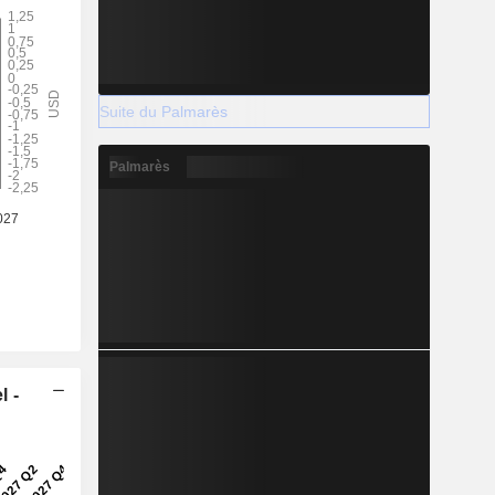
Suite du Palmarès
Palmarès
l -