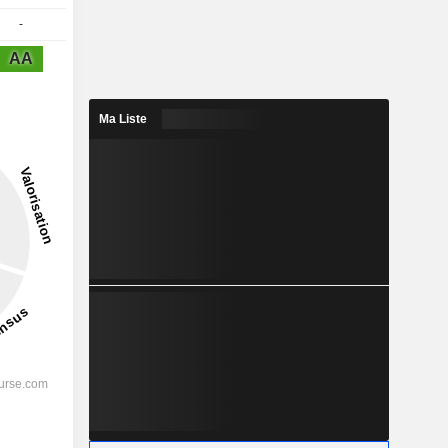
-
AA
Ma Liste