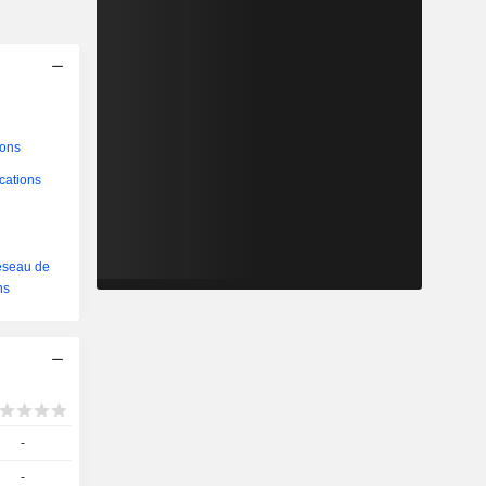
ions
cations
réseau de
ns
-
-