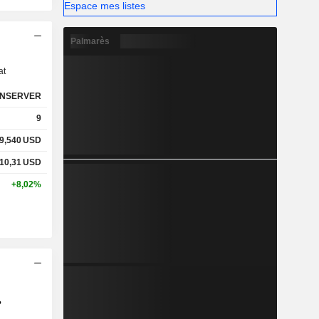
Espace mes listes
s
Palmarès
at
NSERVER
9
9,540
USD
10,31
USD
+8,02%