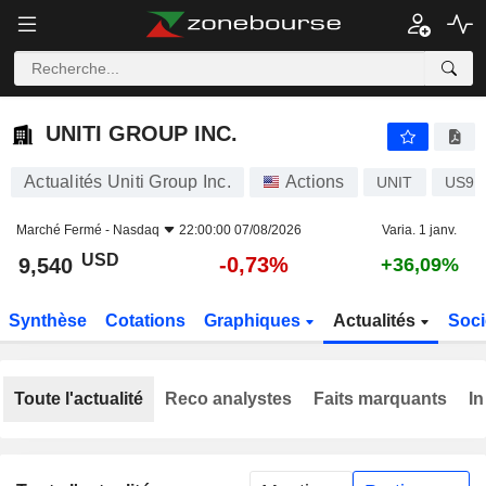
UNITI GROUP INC.
9,540
$
-0,73%
UNITI GROUP INC.
Actualités Uniti Group Inc.
Actions
UNIT
US91
Marché Fermé -
Nasdaq
22:00:00 07/08/2026
Varia. 1 janv.
USD
-0,73%
9,540
+36,09%
Synthèse
Cotations
Graphiques
Actualités
Soci
Toute l'actualité
Reco analystes
Faits marquants
In