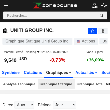
UNITI GROUP INC.
9,540
$
-0,73%
UNITI GROUP INC.
Graphique Statique Uniti Group Inc.
Actions
UNI
Marché Fermé -
Nasdaq
22:00:00 07/08/2026
Varia. 1 janv.
USD
-0,73%
9,540
+36,09%
Synthèse
Cotations
Graphiques
Actualités
Soci
Analyse Technique
Graphique Statique
Graphique Total Re
Durée
Période