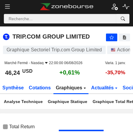
TRIP.COM GROUP LIMITED
46,24
$
+0,61%
TRIP.COM GROUP LIMITED
Graphique Sectoriel Trip.com Group Limited
Action
Marché Fermé -
Nasdaq
22:00:00 06/08/2026
Varia. 1 janv.
USD
+0,61%
46,24
-35,70%
Synthèse
Cotations
Graphiques
Actualités
Soci
Analyse Technique
Graphique Statique
Graphique Total Re
Total Return