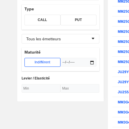
MM25
Type
MM25
CALL
PUT
MM25
MM25
Tous les émetteurs
MM25
MM25
Maturité
MM25
Indifférent
JU29Y
Levier / Elasticité
JU29Y
JU2S
MM3G
MM3G
MM3G