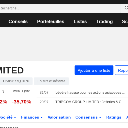
Conseils
Portefeuilles
Listes
Trading
Sc
MITED
Ajouter à une liste
Rapp
US89677Q1076
Loisirs et détente
. 5j.
Varia. 1 janv.
31/07
Légère hausse pour les actions asiatiques cotées aux États-Unis sous forme d'ADR lors de la séance de vendredi
52%
-35,70%
29/07
TRIP.COM GROUP LIMITED : Jefferies & Co. favorable sur le dossier
Société
Finances
Valorisation
Consensus
Ratings