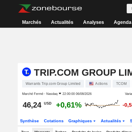
Marchés
Actualités
Analyses
Agenda
TRIP.COM GROUP LI
Warrants Trip.com Group Limited
Actions
TCOM
Marché Fermé -
Nasdaq
22:00:00 06/08/2026
Varia
46,24
+0,61%
USD
-0,
Synthèse
Cotations
Graphiques
Actualités