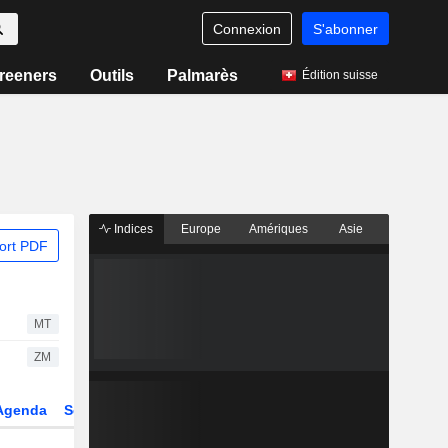
Connexion
S'abonner
reeners
Outils
Palmarès
Édition suisse
Indices
Europe
Amériques
Asie
ort PDF
MT
ZM
Agenda
Secteur
Dérivés
Fonds et ETFs