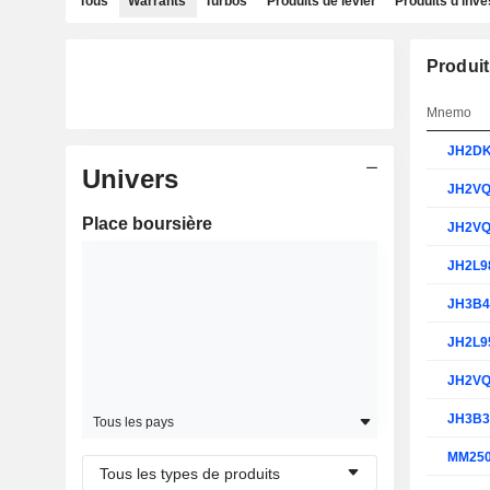
Tous
Warrants
Turbos
Produits de levier
Produits d'inv
Produit
Mnemo
JH2D
Univers
JH2V
Place boursière
JH2V
JH2L9
JH3B
JH2L9
JH2V
JH3B
Tous les pays
MM25
Tous les types de produits