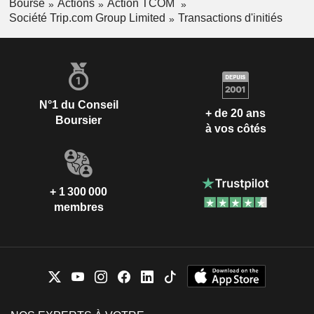
Bourse
Actions
Action TCOM
Société Trip.com Group Limited
Transactions d'initiés
N°1 du Conseil
+ de 20 ans
Boursier
à vos côtés
+ 1 300 000
membres