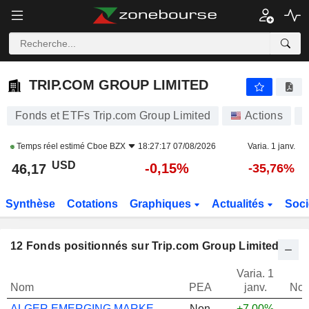
TRIP.COM GROUP LIMITED
46,17
$
-0,15%
TRIP.COM GROUP LIMITED
Fonds et ETFs Trip.com Group Limited
Actions
Temps réel estimé
Cboe BZX
18:27:17 07/08/2026
Varia. 1 janv.
USD
-0,15%
46,17
-35,76%
Synthèse
Cotations
Graphiques
Actualités
Soci
12
Fonds positionnés sur Trip.com Group Limited
Varia. 1
Nom
PEA
janv.
Not
ALGER EMERGING MARKETS A US
Non
+7,00%