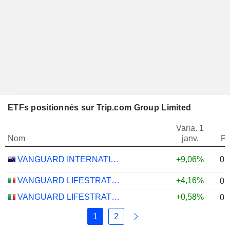
ETFs positionnés sur Trip.com Group Limited
Varia. 1
Nom
janv.
Po
0,
VANGUARD INTERNATIONAL EQUITY INDEX FUNDS - VANGUARD FTSE ALL-WORLD EX-US ETF
+9,06%
VANGUARD LIFESTRATEGY 40% EQUITY UCITS ETF - DISTRIBUTING - EUR
+4,16%
0,
VANGUARD LIFESTRATEGY 20% EQUITY UCITS ETF - DISTRIBUTING - EUR
+0,58%
0,
1
2