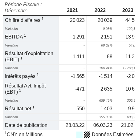
Période Fiscale :
2021
2022
2023
Décembre
1
Chiffre d'affaires
20 023
20 039
44 51
Variation
-
0,08%
122,1
1
EBITDA
1 291
2 151
13 97
Variation
-
66,62%
549,
Résultat d'exploitation
-1 411
88
11 32
1
(EBIT)
Variation
-
106,24%
12 768,1
1
Intérêts payés
-1 565
-1 514
-2 06
Résultat Avt. Impôt
-471
2 635
10 68
1
(EBT)
Variation
-
659,45%
305,3
1
Résultat net
-550
1 403
9 91
Variation
-
355,09%
606,9
Date de publication
23.03.22
06.03.23
21.02.2
1
CNY en Millions
Données Estimées