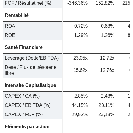
FCF / Résultat net (%)
-346,36%
152,82%
215,
Rentabilité
ROA
0,72%
0,68%
4,
ROE
1,29%
1,26%
8,
Santé Financière
Leverage (Dette/EBITDA)
23,05x
12,72x
0
Dette / Flux de trésorerie
15,62x
12,76x
0
libre
Intensité Capitalistique
CAPEX / CA (%)
2,85%
2,48%
1,
CAPEX / EBITDA (%)
44,15%
23,11%
4,
CAPEX / FCF (%)
29,92%
23,18%
2,
Éléments par action