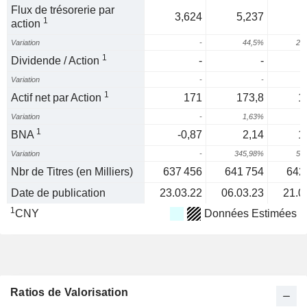
Flux de trésorerie par
3,624
5,237
1
action
Variation
-
44,5%
26
1
Dividende / Action
-
-
Variation
-
-
1
Actif net par Action
171
173,8
1
Variation
-
1,63%
1
BNA
-0,87
2,14
1
Variation
-
345,98%
59
Nbr de Titres (en Milliers)
637 456
641 754
642
Date de publication
23.03.22
06.03.23
21.0
1
CNY
Données Estimées
Ratios de Valorisation