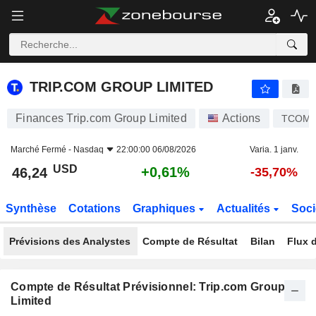
TRIP.COM GROUP LIMITED
46,24
$
+0,61%
TRIP.COM GROUP LIMITED
Finances Trip.com Group Limited
Actions
TCOM
Marché Fermé -
Nasdaq
22:00:00 06/08/2026
Varia. 1 janv.
USD
+0,61%
46,24
-35,70%
Synthèse
Cotations
Graphiques
Actualités
Soci
Prévisions des Analystes
Compte de Résultat
Bilan
Flux d
Compte de Résultat Prévisionnel: Trip.com Group
Limited