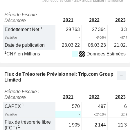
Période Fiscale :
2021
2022
2023
Décembre
1
Endettement Net
29 763
27 364
3 36
Variation
-
-8,06%
-87,7
Date de publication
23.03.22
06.03.23
21.02.2
1
CNY en Millions
Données Estimées
Flux de Trésorerie Prévisionnel: Trip.com Group
Limited
Période Fiscale :
2021
2022
2023
Décembre
1
CAPEX
570
497
60
Variation
-
-12,81%
21,9
Flux de trésorerie libre
1 905
2 144
21 39
1
(FCF)