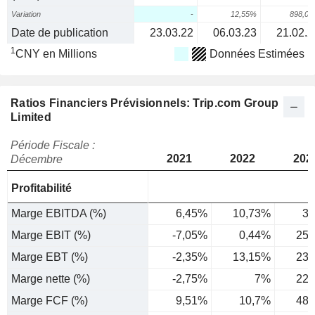
Variation
-
12,55%
898,0
Date de publication
23.03.22
06.03.23
21.02.2
1
CNY en Millions
Données Estimées
Ratios Financiers Prévisionnels: Trip.com Group
Limited
Période Fiscale :
2021
2022
202
Décembre
Profitabilité
Marge EBITDA (%)
6,45%
10,73%
31
Marge EBIT (%)
-7,05%
0,44%
25,
Marge EBT (%)
-2,35%
13,15%
23,
Marge nette (%)
-2,75%
7%
22,
Marge FCF (%)
9,51%
10,7%
48,