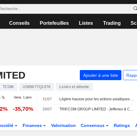
Conseils
Portefeuilles
Listes
Trading
Sc
MITED
Ajouter à une liste
Rapp
TCOM
US89677Q1076
Loisirs et détente
. 5j.
Varia. 1 janv.
31/07
Légère hausse pour les actions asiatiques cotées aux États-Unis sous forme d'ADR lors de la séance de vendredi
52%
-35,70%
29/07
TRIP.COM GROUP LIMITED : Jefferies & Co. favorable sur le dossier
Société
Finances
Valorisation
Consensus
Ratings