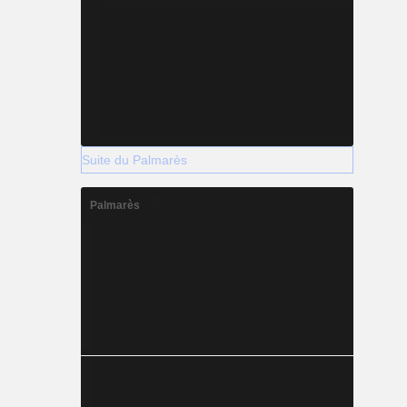
Suite du Palmarès
Palmarès