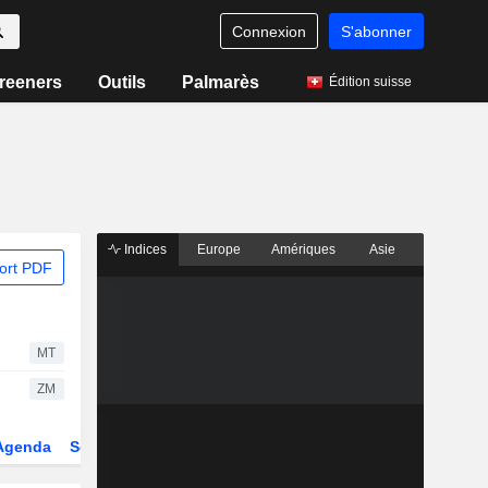
Connexion
S'abonner
reeners
Outils
Palmarès
Édition suisse
Indices
Europe
Amériques
Asie
ort PDF
MT
ZM
Agenda
Secteur
Dérivés
Fonds et ETFs