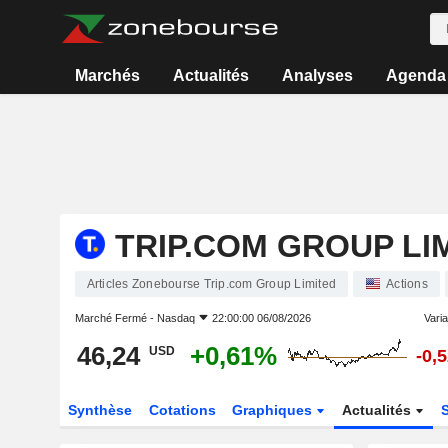
Marchés
Actualités
Analyses
Agenda
TRIP.COM GROUP LI
Articles Zonebourse Trip.com Group Limited
Actions
Marché Fermé -
Nasdaq
22:00:00 06/08/2026
Varia
46,24
+0,61%
USD
-0,
Synthèse
Cotations
Graphiques
Actualités