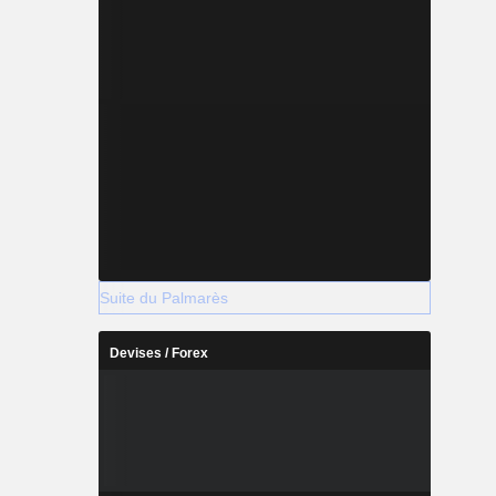
Suite du Palmarès
Devises / Forex