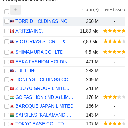
Capi.($)
Investisseur
TORRID HOLDINGS INC.
260 M
-
ARITZIA INC.
11,89 Md
VICTORIA'S SECRET & CO.
7,83 Md
SHIMAMURA CO., LTD.
4,5 Md
EEKA FASHION HOLDINGS LIMITED
471 M
-
J.JILL, INC.
283 M
-
HONEYS HOLDINGS CO., LTD.
249 M
-
ZIBUYU GROUP LIMITED
241 M
-
GO FASHION (INDIA) LIMITED
178 M
BAROQUE JAPAN LIMITED
166 M
-
SAI SILKS (KALAMANDIR) LIMITED
143 M
-
TOKYO BASE CO.,LTD.
107 M