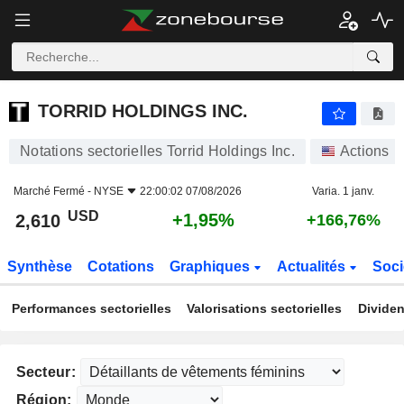
TORRID HOLDINGS INC.
2,610
$
+1,95%
TORRID HOLDINGS INC.
Notations sectorielles Torrid Holdings Inc.
Actions
Marché Fermé -
NYSE
22:00:02 07/08/2026
Varia. 1 janv.
USD
+1,95%
2,610
+166,76%
Synthèse
Cotations
Graphiques
Actualités
Soci
Performances sectorielles
Valorisations sectorielles
Dividen
Secteur:
Région: