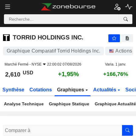
TORRID HOLDINGS INC.
2,610
$
+1,95%
TORRID HOLDINGS INC.
Graphique Comparatif Torrid Holdings Inc.
Actions
Marché Fermé -
NYSE
22:00:02 07/08/2026
Varia. 1 janv.
USD
+1,95%
2,610
+166,76%
Synthèse
Cotations
Graphiques
Actualités
Soci
Analyse Technique
Graphique Statique
Graphique Actualit