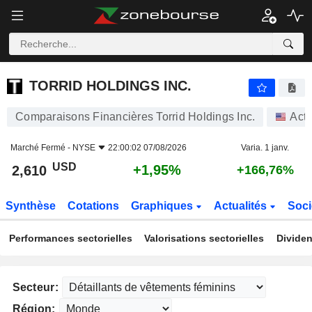
TORRID HOLDINGS INC.
2,610
$
+1,95%
TORRID HOLDINGS INC.
Comparaisons Financières Torrid Holdings Inc.
Acti
Marché Fermé -
NYSE
22:00:02 07/08/2026
Varia. 1 janv.
USD
+1,95%
2,610
+166,76%
Synthèse
Cotations
Graphiques
Actualités
Soci
Performances sectorielles
Valorisations sectorielles
Dividen
Secteur:
Région: