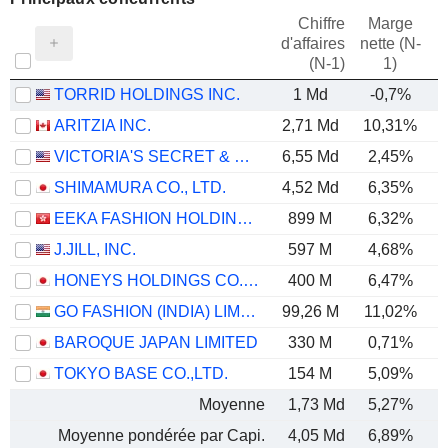
Chiffre
Marge
d'affaires
nette (N-
E
(N-1)
1)
TORRID HOLDINGS INC.
1 Md
-0,7%
ARITZIA INC.
2,71 Md
10,31%
VICTORIA'S SECRET & CO.
6,55 Md
2,45%
SHIMAMURA CO., LTD.
4,52 Md
6,35%
EEKA FASHION HOLDINGS LIMITED
899 M
6,32%
J.JILL, INC.
597 M
4,68%
HONEYS HOLDINGS CO., LTD.
400 M
6,47%
GO FASHION (INDIA) LIMITED
99,26 M
11,02%
BAROQUE JAPAN LIMITED
330 M
0,71%
TOKYO BASE CO.,LTD.
154 M
5,09%
Moyenne
1,73 Md
5,27%
Moyenne pondérée par Capi.
4,05 Md
6,89%