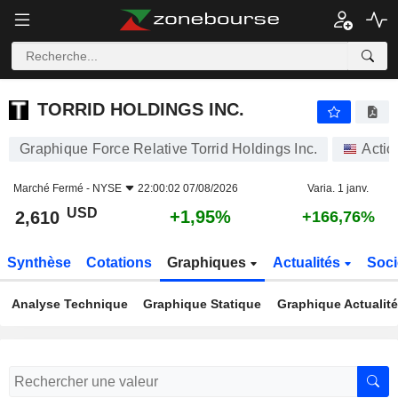
TORRID HOLDINGS INC.
2,610
$
+1,95%
TORRID HOLDINGS INC.
Graphique Force Relative Torrid Holdings Inc.
Actio
Marché Fermé -
NYSE
22:00:02 07/08/2026
Varia. 1 janv.
USD
+1,95%
2,610
+166,76%
Synthèse
Cotations
Graphiques
Actualités
Soci
Analyse Technique
Graphique Statique
Graphique Actualit