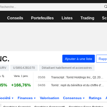
Conseils
Portefeuilles
Listes
Trading
Sc
NC.
Ajouter à une liste
Rapp
URV
US89142B1070
Détaillant habillement et accessoires
. 5j.
Varia. 1 janv.
05/06
Transcript : Torrid Holdings Inc., Q1 2027 Earnings Call, Jun 04, 2026
35%
+166,76%
04/06
Torrid : repli du bénéfice et du chiffre d'affaires au premier trimestre fiscal ; prévisions pour le T2
Société
Finances
Valorisation
Consensus
Ratings