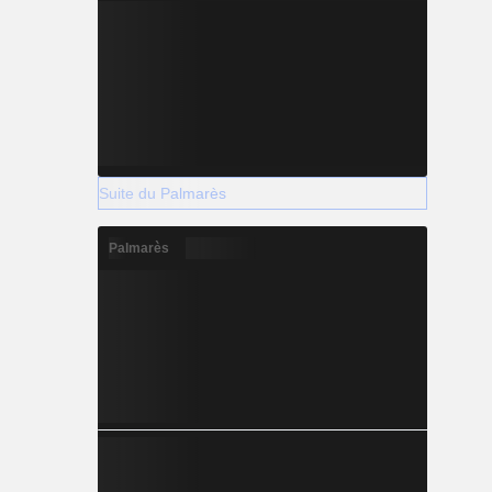
Suite du Palmarès
Palmarès