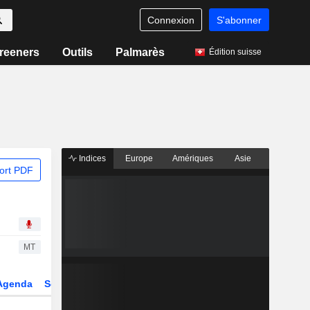
Connexion
S'abonner
reeners
Outils
Palmarès
Édition suisse
Indices
Europe
Amériques
Asie
ort PDF
MT
Agenda
Secteur
Dérivés
Fonds et ETFs