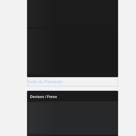
Suite du Palmarès
Devises / Forex