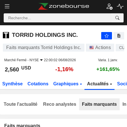
TORRID HOLDINGS INC.
2,560
$
-1,16%
TORRID HOLDINGS INC.
Faits marquants Torrid Holdings Inc.
Actions
CU
Marché Fermé -
NYSE
22:00:02 06/08/2026
Varia. 1 janv.
USD
-1,16%
2,560
+161,65%
Synthèse
Cotations
Graphiques
Actualités
Soci
Toute l'actualité
Reco analystes
Faits marquants
In
Faits marquants