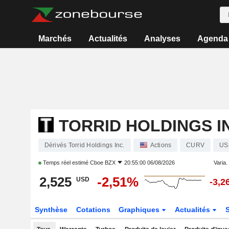
Marchés
Actualités
Analyses
Agenda
TORRID HOLDINGS I
Dérivés Torrid Holdings Inc.
Actions
CURV
US
Temps réel estimé
Cboe BZX
20:55:00 06/08/2026
Varia. 
2,525
-2,51%
USD
-3,2
Synthèse
Cotations
Graphiques
Actualités