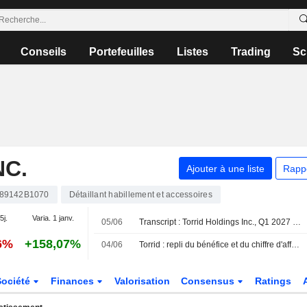
Conseils
Portefeuilles
Listes
Trading
Sc
NC.
Ajouter à une liste
Rapp
89142B1070
Détaillant habillement et accessoires
5j.
Varia. 1 janv.
05/06
Transcript : Torrid Holdings Inc., Q1 2027 Earnings Call, Jun 04, 2026
6%
+158,07%
04/06
Torrid : repli du bénéfice et du chiffre d'affaires au premier trimestre fiscal ; prévisions pour le T2
Société
Finances
Valorisation
Consensus
Ratings