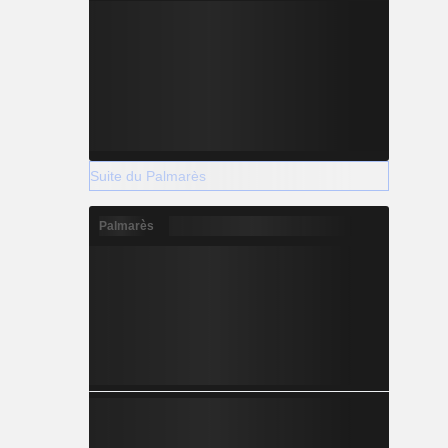
Suite du Palmarès
Palmarès