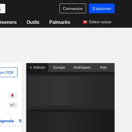
Connexion
S'abonner
reeners
Outils
Palmarès
Édition suisse
Indices
Europe
Amériques
Asie
ort PDF
MT
Agenda
Secteur
Dérivés
Fonds et ETFs