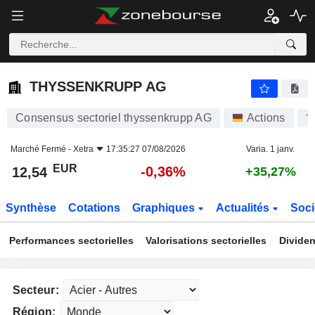
THYSSENKRUPP AG
12,54
€
-0,36%
THYSSENKRUPP AG
Consensus sectoriel thyssenkrupp AG
Actions
T
Marché Fermé -
Xetra
17:35:27 07/08/2026
Varia. 1 janv.
EUR
-0,36%
12,54
+35,27%
Synthèse
Cotations
Graphiques
Actualités
Soci
Performances sectorielles
Valorisations sectorielles
Dividen
Secteur:
Région: