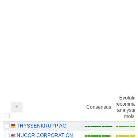
Évolutio
recomman
Consensus
analystes
mois
THYSSENKRUPP AG
NUCOR CORPORATION