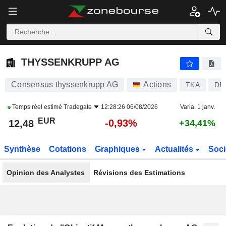
THYSSENKRUPP AG
12,48
€
-0,93%
THYSSENKRUPP AG
Consensus thyssenkrupp AG
Actions
TKA
DE
Temps réel estimé
Tradegate
12:28:26 06/08/2026
Varia. 1 janv.
EUR
-0,93%
12,48
+34,41%
Synthèse
Cotations
Graphiques
Actualités
Soci
Opinion des Analystes
Révisions des Estimations