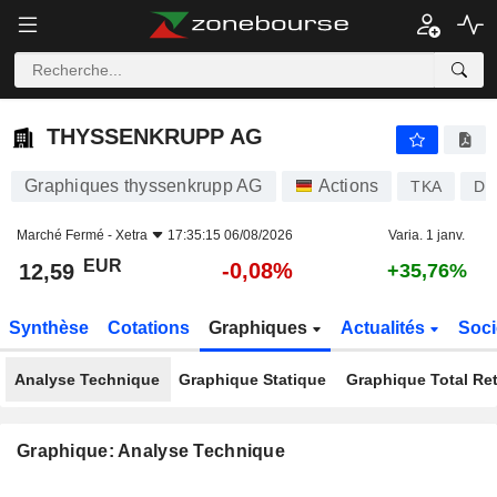
THYSSENKRUPP AG
12,59
€
-0,08%
THYSSENKRUPP AG
Graphiques thyssenkrupp AG
Actions
TKA
DE
Marché Fermé -
Xetra
17:35:15 06/08/2026
Varia. 1 janv.
EUR
-0,08%
12,59
+35,76%
Synthèse
Cotations
Graphiques
Actualités
Soci
Analyse Technique
Graphique Statique
Graphique Total Re
Graphique: Analyse Technique