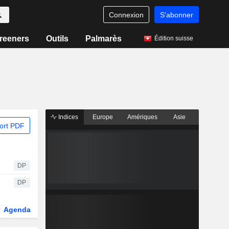
Connexion
S'abonner
reeners
Outils
Palmarès
Édition suisse
Indices
Europe
Amériques
Asie
ort PDF
DP
DP
Agenda
Secteur
Dérivés
Fonds et ETFs