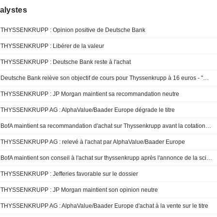
alystes
THYSSENKRUPP : Opinion positive de Deutsche Bank
THYSSENKRUPP : Libérer de la valeur
THYSSENKRUPP : Deutsche Bank reste à l'achat
Deutsche Bank relève son objectif de cours pour Thyssenkrupp à 16 euros - "Achat"
THYSSENKRUPP : JP Morgan maintient sa recommandation neutre
THYSSENKRUPP AG : AlphaValue/Baader Europe dégrade le titre
BofA maintient sa recommandation d'achat sur Thyssenkrupp avant la cotation de sa division Materials Services
THYSSENKRUPP AG : relevé à l'achat par AlphaValue/Baader Europe
BofA maintient son conseil à l'achat sur thyssenkrupp après l'annonce de la scission de sa division Materials Services
THYSSENKRUPP : Jefferies favorable sur le dossier
THYSSENKRUPP : JP Morgan maintient son opinion neutre
THYSSENKRUPP AG : AlphaValue/Baader Europe d'achat à la vente sur le titre