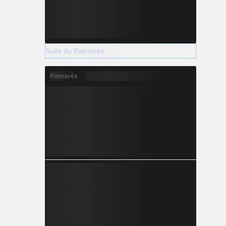
Suite du Palmarès
Palmarès