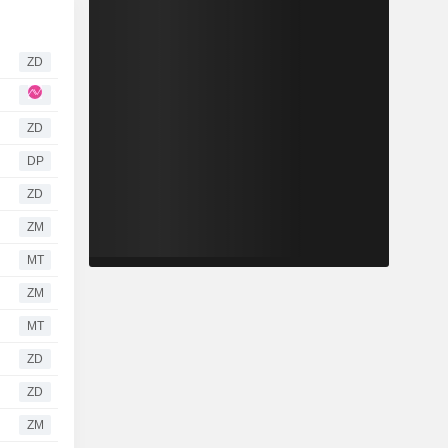
ZD
ZD
DP
ZD
ZM
MT
ZM
MT
ZD
ZD
ZM