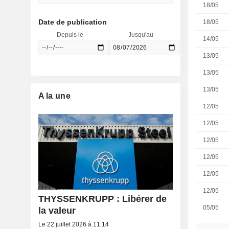
18/05
Date de publication
18/05
Depuis le
Jusqu'au
14/05
13/05
13/05
13/05
A la une
12/05
12/05
12/05
12/05
12/05
12/05
THYSSENKRUPP : Libérer de
05/05
la valeur
Le 22 juillet 2026 à 11:14