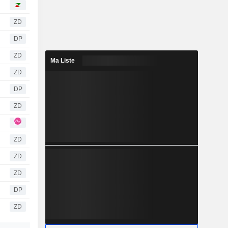
ZD
DP
ZD
Ma Liste
ZD
DP
ZD
ZD
ZD
ZD
DP
ZD