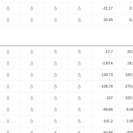
-31,17
3,
20,45
-3
17,7
20,
-1,63 k
29,
-130,73
100,
-108,78
270,
-107
335,
-99,66
-6,4
-101,2
-1,0
-97,68
-92