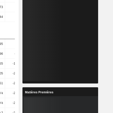
73
-1,21
-1,65
-1,16
,44
1,73
4,93
6,45
95
-8,76
-6,65
-6,29
96
-53,05
53,61
2,87
55
-142,37
-155,37
50,67
05
-212,69
-94,46
-234,06
51
-221,24
-91,62
-176,6
Matières Premières
8 k
-263,86
-27,04
-136,71
9 k
-282,39
-27,32
-130,88
9,2
-288,86
-91,16
-316,88