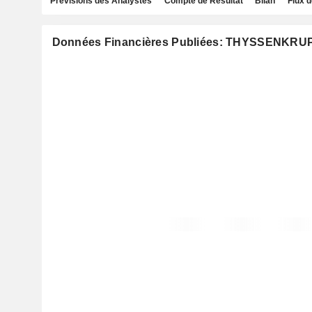
Prévisions des Analystes
Compte de Résultat
Bilan
Flux d
Données Financières Publiées: THYSSENKRU