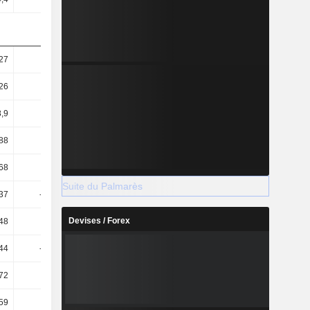
27
23,83
14,22
8,3
26
19,25
12,45
7,66
,9
10,34
6,28
4,92
88
8,35
5,49
4,55
68
61,88
64,69
63,44
Suite du Palmarès
37
-18,23
-2,14
4,36
Devises / Forex
48
-8,57
9,71
24,52
44
-26,83
-13,75
-22,85
72
-3,8
2,33
1,08
,59
5,43
-6,98
-6,01