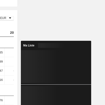
EUR
2023
2024
2025
Ma Liste
35
-2,99
-0,28
0,31
99
-6,15
-0,63
0,77
47
-14,48
-12,57
5,09
16
-15,91
-14,06
4,81
76
7,08
11,65
12,88