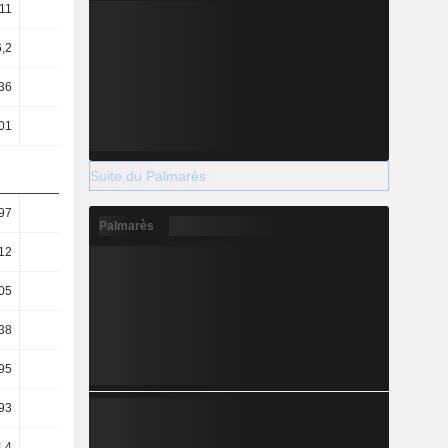
,11
1,06
1,13
1,13
6,2
6,42
7,49
7,55
36
5,47
6,43
6,69
01
3,76
3,63
3,53
Suite du Palmarès
97
1,83
1,76
1,69
Palmarès
12
1,07
0,94
0,92
05
0,16
0,11
0,15
38
66,69
56,95
54,57
95
97
100,9
103,26
93
49,29
50,41
55,66
,4
114,4
107,44
102,17