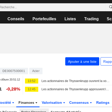
Conseils
Portefeuilles
Listes
Trading
Sc
Ajouter à une liste
Rapp
DE0007500001
Acier
 clôture
20:51:12
13:52
Les actionnaires de Thyssenkrupp ouvrent la voie à l'introduction en bourse de tk accelis
1
-0,28%
12:45
Les actionnaires de Thyssenkrupp approuvent le projet de scission de la division de négoce de matériaux
Société
Finances
Valorisation
Consensus
Ratings