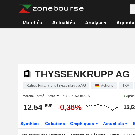
Marchés
Actualités
Analyses
Agenda
THYSSENKRUPP AG
Ratios Financiers thyssenkrupp AG
Actions
TKA
Marché Fermé -
Xetra
17:35:27 07/08/2026
Après
12,54
-0,36%
EUR
12,5
Synthèse
Cotations
Graphiques
Actualités