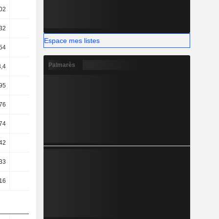
02
11,45
12,06
12,34
32
-2,47
1,41
2,05
Espace mes listes
54
-4,38
-0,25
0,56
Palmarès
3,4
-4,52
-0,4
0,44
95
-5,29
-4,14
1,62
76
-5,52
-4,3
1,42
74
-5,52
-4,3
1,42
42
-2,95
-0,27
0,69
,33
-1,84
0,8
1,92
,16
-1,69
0,92
1,99