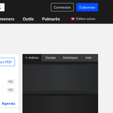
Connexion
S'abonner
reeners
Outils
Palmarès
Édition suisse
Indices
Europe
Amériques
Asie
ort PDF
RE
RE
Agenda
Secteur
Dérivés
Fonds et ETFs