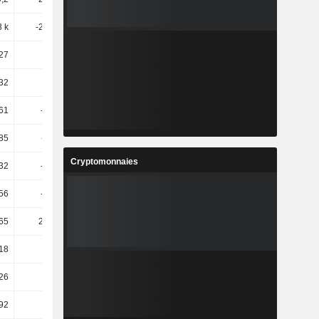
3 k
-283,85
-27,32
-130,88
27
-9,31
-13,08
-6,35
32
-12,8
-2,33
-8,07
61
-26,59
-11,12
-2,36
85
-11,21
-10,03
-1,53
Cryptomonnaies
32
-18,94
-21,94
2,43
56
-16,65
-19,05
1,92
65
234,52
-34,45
24,46
,18
36,17
-10,19
2,49
,26
27,14
-141,78
152,68
,92
33,84
-152,36
124,44