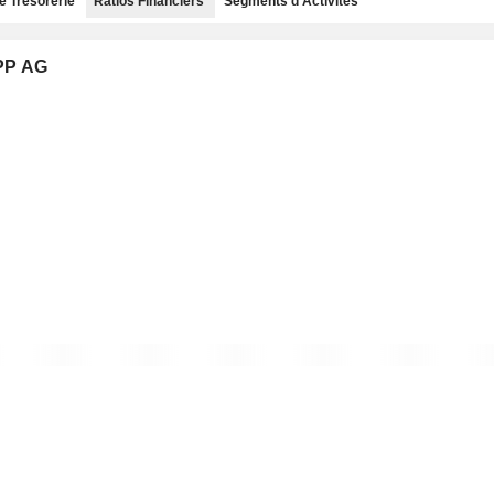
e Trésorerie
Ratios Financiers
Segments d'Activités
PP AG