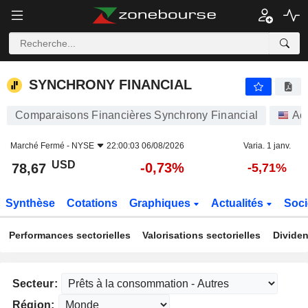
SYNCHRONY FINANCIAL
78,67
$
-0,73%
SYNCHRONY FINANCIAL
Comparaisons Financières Synchrony Financial
Ac
Marché Fermé -
NYSE
22:00:03 06/08/2026
Varia. 1 janv.
USD
-0,73%
78,67
-5,71%
Synthèse
Cotations
Graphiques
Actualités
Soci
Performances sectorielles
Valorisations sectorielles
Dividen
Secteur:
Région: