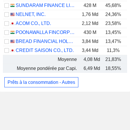
SUNDARAM FINANCE LIMITED
428 M
45,68%
NELNET, INC.
1,76 Md
24,36%
ACOM CO., LTD.
2,12 Md
23,58%
POONAWALLA FINCORP LIMITED
430 M
13,45%
BREAD FINANCIAL HOLDINGS, INC.
3,84 Md
13,47%
CREDIT SAISON CO., LTD.
3,44 Md
11,3%
Moyenne
4,08 Md
21,83%
Moyenne pondérée par Capi.
6,49 Md
18,55%
Prêts à la consommation - Autres