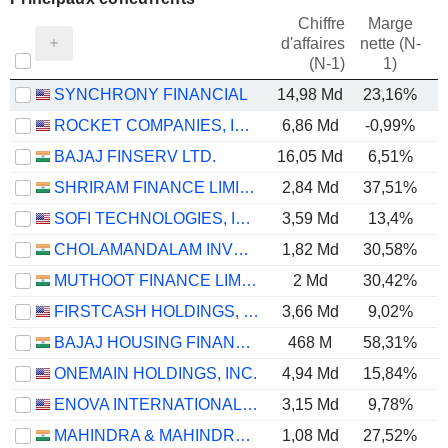
Chiffre
Marge
d'affaires
nette (N-
E
(N-1)
1)
SYNCHRONY FINANCIAL
14,98 Md
23,16%
ROCKET COMPANIES, INC.
6,86 Md
-0,99%
BAJAJ FINSERV LTD.
16,05 Md
6,51%
SHRIRAM FINANCE LIMITED
2,84 Md
37,51%
SOFI TECHNOLOGIES, INC.
3,59 Md
13,4%
CHOLAMANDALAM INVESTMENT AND FINANCE COMPANY LIMITED
1,82 Md
30,58%
MUTHOOT FINANCE LIMITED
2 Md
30,42%
FIRSTCASH HOLDINGS, INC.
3,66 Md
9,02%
BAJAJ HOUSING FINANCE LIMITED
468 M
58,31%
ONEMAIN HOLDINGS, INC.
4,94 Md
15,84%
ENOVA INTERNATIONAL, INC.
3,15 Md
9,78%
MAHINDRA & MAHINDRA FINANCIAL SERVICES LIMITED
1,08 Md
27,52%