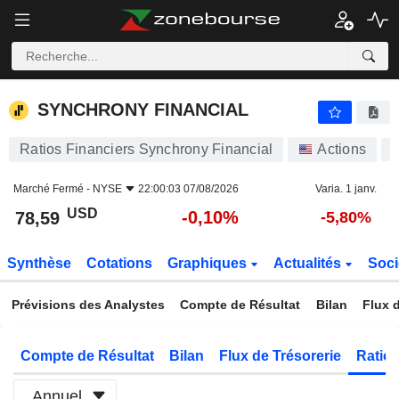
SYNCHRONY FINANCIAL
78,59
$
-0,10%
SYNCHRONY FINANCIAL
Ratios Financiers Synchrony Financial
Actions
Marché Fermé -
NYSE
22:00:03 07/08/2026
Varia. 1 janv.
USD
-0,10%
78,59
-5,80%
Synthèse
Cotations
Graphiques
Actualités
Soci
Prévisions des Analystes
Compte de Résultat
Bilan
Flux d
Compte de Résultat
Bilan
Flux de Trésorerie
Ratios
Annuel