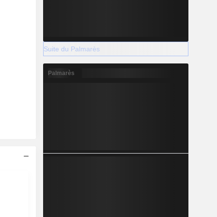
Suite du Palmarès
Palmarès