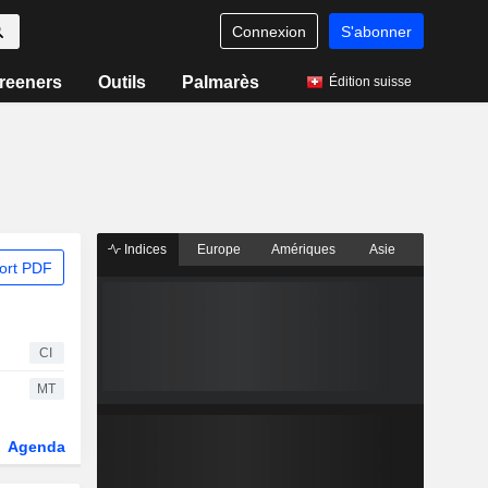
Connexion
S'abonner
reeners
Outils
Palmarès
Édition suisse
Indices
Europe
Amériques
Asie
ort PDF
CI
MT
Agenda
Secteur
Dérivés
Fonds et ETFs