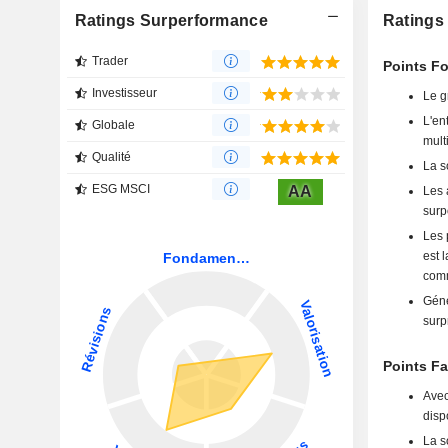
Ratings Surperformance
Ratings
Trader
Points Fo
Investisseur
Le g
L'en
Globale
mult
Qualité
La s
ESG MSCI
AA
Les 
surp
Les 
est 
comm
Géné
surp
Points Fa
Avec
disp
La s