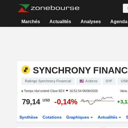
Marchés
Actualités
Analyses
Agenda
SYNCHRONY FINANC
Ratings Synchrony Financial
Actions
SYF
US8
Temps réel estimé
Cboe BZX
16:51:54 06/08/2026
Varia.
79,14
-0,14%
USD
+3,
Synthèse
Cotations
Graphiques
Actualités