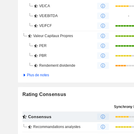
VE/CA
VE/EBITDA
-
VE/FCF
Valeur Capitaux Propres
PER
PBR
Rendement dividende
Plus de notes
Rating Consensus
Consensus
Recommandations analystes