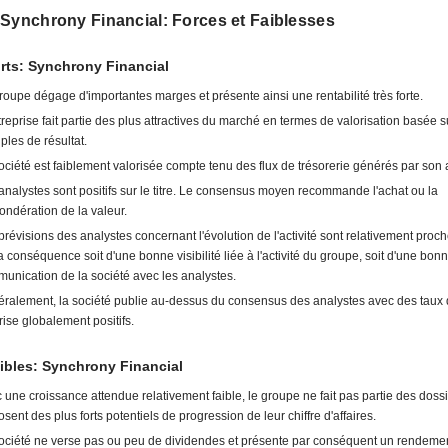
 Synchrony Financial: Forces et Faiblesses
rts: Synchrony Financial
roupe dégage d'importantes marges et présente ainsi une rentabilité très forte.
treprise fait partie des plus attractives du marché en termes de valorisation basée s
iples de résultat.
ociété est faiblement valorisée compte tenu des flux de trésorerie générés par son a
analystes sont positifs sur le titre. Le consensus moyen recommande l'achat ou la
ondération de la valeur.
prévisions des analystes concernant l'évolution de l'activité sont relativement proc
la conséquence soit d'une bonne visibilité liée à l'activité du groupe, soit d'une bon
unication de la société avec les analystes.
ralement, la société publie au-dessus du consensus des analystes avec des taux
rise globalement positifs.
ibles: Synchrony Financial
 une croissance attendue relativement faible, le groupe ne fait pas partie des dossi
osent des plus forts potentiels de progression de leur chiffre d'affaires.
ociété ne verse pas ou peu de dividendes et présente par conséquent un rendement