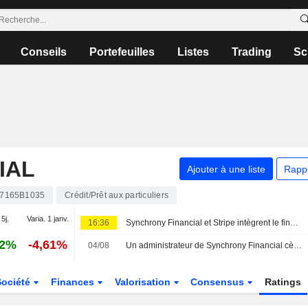
Conseils
Portefeuilles
Listes
Trading
Sc
IAL
Ajouter à une liste
Rapp
7165B1035
Crédit/Prêt aux particuliers
 5j.
Varia. 1 janv.
16:36
Synchrony Financial et Stripe intègrent le financement CareCredit pour les prestataires de santé et de bien-être
12%
-4,61%
04/08
Un administrateur de Synchrony Financial cède pour 308 680 $ d'actions, selon un récent document de la SEC
Société
Finances
Valorisation
Consensus
Ratings