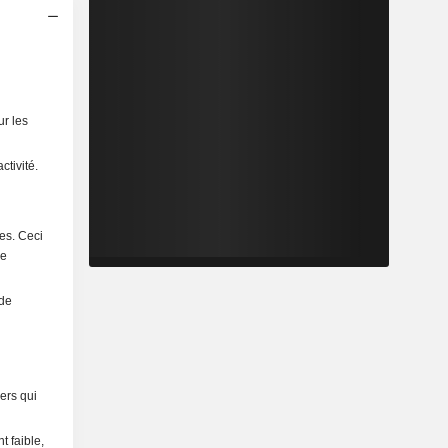
ur les
ctivité.
hes. Ceci
ne
 de
ers qui
 faible,