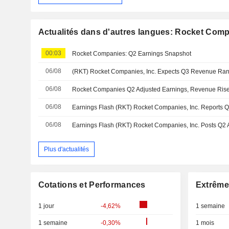
Actualités dans d'autres langues: Rocket Compa
00:03
Rocket Companies: Q2 Earnings Snapshot
06/08
(RKT) Rocket Companies, Inc. Expects Q3 Revenue Ran
06/08
06/08
06/08
Plus d'actualités
Cotations et Performances
Extrême
1 jour
-4,62%
1 semaine
1 semaine
-0,30%
1 mois