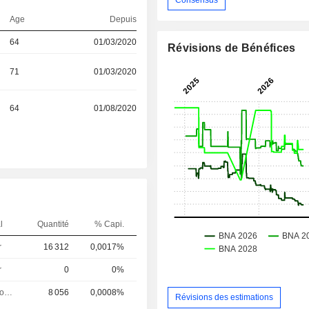
Age
Depuis
64
01/03/2020
Révisions de Bénéfices
71
01/03/2020
64
01/08/2020
l
Quantité
% Capi.
r
16 312
0,0017%
r
0
0%
Directeur des operations
8 056
0,0008%
Révisions des estimations