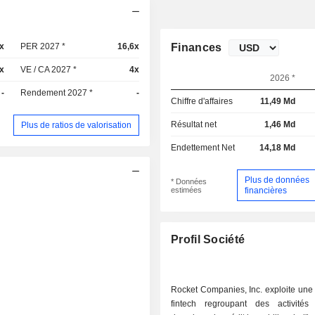
x
PER 2027 *
16,6x
Finances
x
VE / CA 2027 *
4x
2026 *
-
Rendement 2027 *
-
Chiffre d'affaires
11,49 Md
Résultat net
1,46 Md
Plus de ratios de valorisation
Endettement Net
14,18 Md
Plus de données
* Données
estimées
financières
Profil Société
Rocket Companies, Inc. exploite une
fintech regroupant des activité