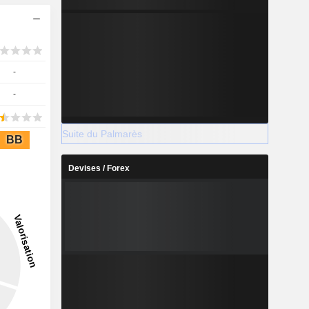
-
-
Suite du Palmarès
BB
Devises / Forex