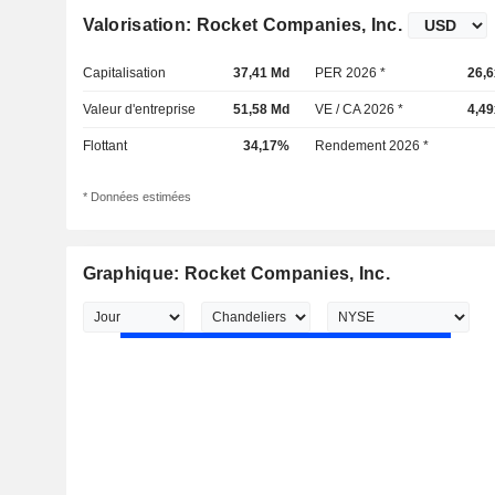
Valorisation: Rocket Companies, Inc.
Capitalisation
37,41 Md
PER 2026 *
26,6
Valeur d'entreprise
51,58 Md
VE / CA 2026 *
4,49
Flottant
34,17%
Rendement 2026 *
* Données estimées
Graphique: Rocket Companies, Inc.