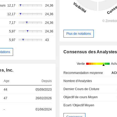
ours
12,17
24,36
12,17
24,36
7,17
24,36
5,97
24,36
Plus de notations
5,97
43
Consensus des Analyste
otations
Vente
Ach
s, Inc.
Recommandation moyenne
AC
Nombre d'Analystes
Age
Depuis
Dernier Cours de Cloture
44
05/09/2023
Objectif de cours Moyen
47
26/02/2026
Ecart / Objectif Moyen
-
01/06/2024
Consensus