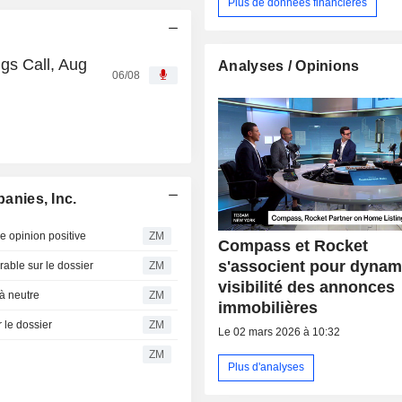
Plus de données financières
gs Call, Aug
Analyses / Opinions
06/08
nies, Inc.
opinion positive
ZM
Compass et Rocket
s'associent pour dynami
le sur le dossier
ZM
visibilité des annonces
à neutre
ZM
immobilières
 le dossier
ZM
Le 02 mars 2026 à 10:32
ZM
Plus d'analyses