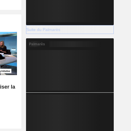
Suite du Palmarès
Palmarès
ser la