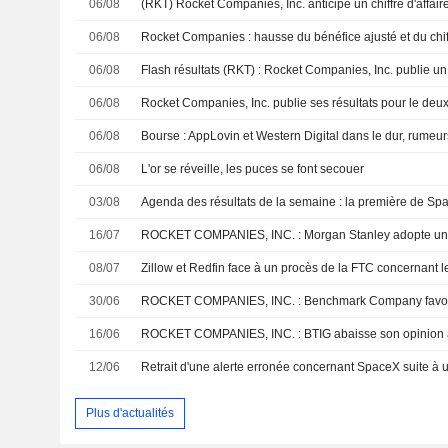
06/08
06/08
06/08
06/08
06/08
Bourse : AppLovin et Western Digital dans le dur, rumeu
06/08
L'or se réveille, les puces se font secouer
03/08
16/07
ROCKET COMPANIES, INC. : Morgan Stanley adopte une 
08/07
30/06
ROCKET COMPANIES, INC. : Benchmark Company favorab
16/06
ROCKET COMPANIES, INC. : BTIG abaisse son opinion 
12/06
Retrait d'une alerte erronée concernant SpaceX suite à 
Plus d'actualités