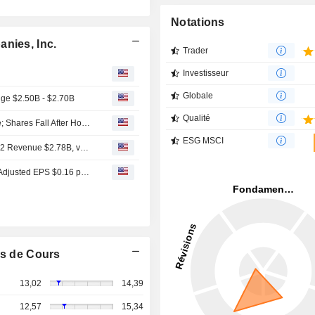
Notations
nies, Inc.
Trader
Investisseur
Globale
ge $2.50B - $2.70B
Qualité
Rocket Companies Q2 Adjusted Earnings, Revenue Rise; Shares Fall After Hours
ESG MSCI
Earnings Flash (RKT) Rocket Companies, Inc. Reports Q2 Revenue $2.78B, vs. FactSet Est of $2.81B
Earnings Flash (RKT) Rocket Companies, Inc. Posts Q2 Adjusted EPS $0.16 per Share, vs. FactSet Est of $0.16
s de Cours
13,02
14,39
12,57
15,34