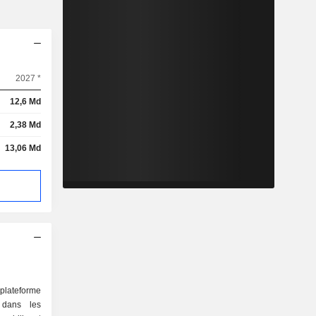
2027 *
12,6 Md
2,38 Md
13,06 Md
 plateforme
s dans les