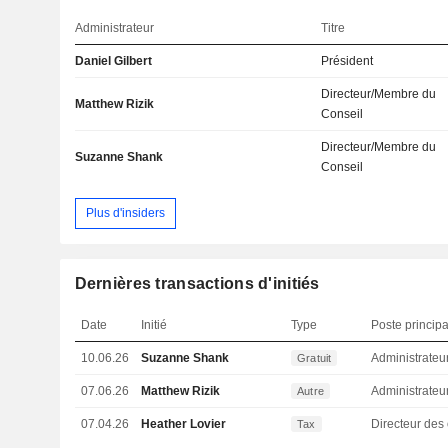
Administrateur
Titre
Daniel Gilbert
Président
Directeur/Membre du
Matthew Rizik
Conseil
Directeur/Membre du
Suzanne Shank
Conseil
Plus d'insiders
Dernières transactions d'initiés
Date
Initié
Type
Poste principa
10.06.26
Suzanne Shank
Administrateu
Gratuit
07.06.26
Matthew Rizik
Administrateu
Autre
07.04.26
Heather Lovier
Tax