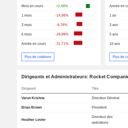
Mois en cours
+2,48%
Année en c
1 mois
-14,98%
1 an
3 mois
-9,76%
3 ans
6 mois
-29,98%
5 ans
Année en cours
-31,71%
10 ans
Plus de cotations
Plus de c
Dirigeants et Administrateurs: Rocket Companie
Dirigeant
Titre
Varun Krishna
Directeur Général
Brian Brown
President
Directeur des
Heather Lovier
opérations