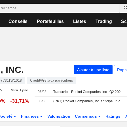
Conseils
Portefeuilles
Listes
Trading
Sc
 INC.
Ajouter à une liste
Rapp
S77311W1018
Crédit/Prêt aux particuliers
5j.
Varia. 1 janv.
06/08
Transcript : Rocket Companies, Inc., Q2 2026 Earnings Call, Aug 06, 2026
0%
-31,71%
06/08
(RKT) Rocket Companies, Inc. anticipe un chiffre d'affaires compris entre 2,50 et 2,70 milliards de dollars pour le troisième trimestre
Société
Finances
Valorisation
Consensus
Ratings