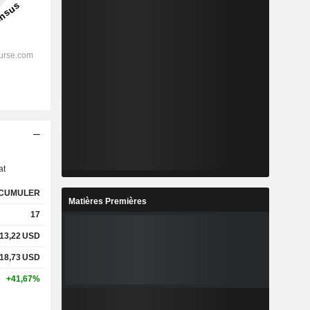
s
at
CUMULER
Matières Premières
17
13,22
USD
18,73
USD
+41,67%