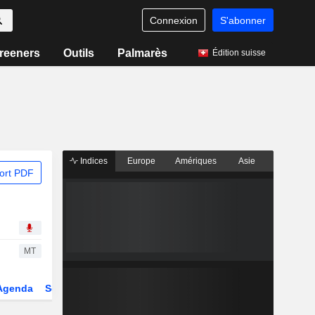
Connexion
S'abonner
reeners
Outils
Palmarès
Édition suisse
Indices
Europe
Amériques
Asie
ort PDF
MT
Agenda
Secteur
Dérivés
Fonds et ETFs