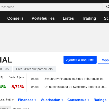
Conseils
Portefeuilles
Listes
Trading
Sc
IAL
Ajouter à une liste
Rapp
B1035
Crédit/Prêt aux particuliers
 5j.
Varia. 1 janv.
06/08
Synchrony Financial et Stripe intègrent le financement CareCredit pour les prestataires de santé et de bien-être
94%
-5,71%
04/08
Un administrateur de Synchrony Financial cède pour 308 680 $ d'actions, selon un récent document de la SEC
Société
Finances
Valorisation
Consensus
Ratings