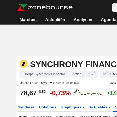
Marchés
Actualités
Analyses
Agenda
SYNCHRONY FINANC
Groupe Synchrony Financial
Action
SYF
US87165
Marché Fermé -
NYSE
22:00:03 06/08/2026
Varia.
78,67
-0,73%
USD
+1,
Synthèse
Cotations
Graphiques
Actualités