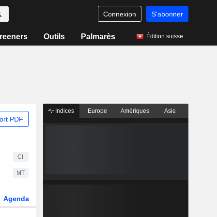
Connexion
S'abonner
reeners
Outils
Palmarès
Édition suisse
Indices
Europe
Amériques
Asie
ort PDF
CI
MT
Agenda
Secteur
Dérivés
Fonds et ETFs