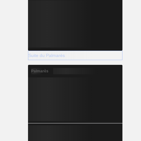
Suite du Palmarès
Palmarès