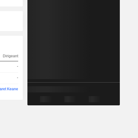
Dirigeant
-
-
aret Keane