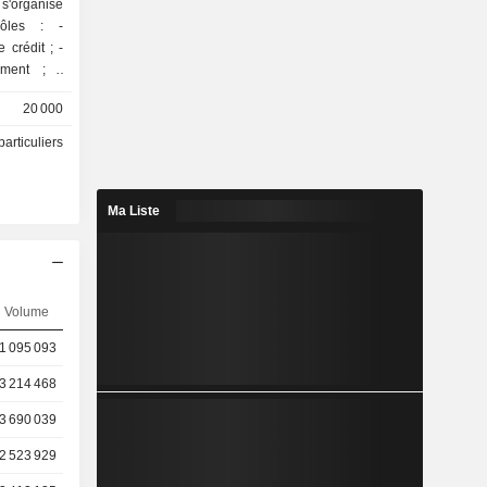
'organise
ôles : -
crédit ; -
ement ; -
tronique de
20 000
de soins de
particuliers
rmes Home &
, Health &
Ma Liste
7 millions
Volume
1 095 093
3 214 468
3 690 039
2 523 929