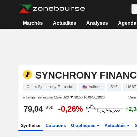
Marchés
Actualités
Analyses
Agenda
SYNCHRONY FINANC
Cours Synchrony Financial
Actions
SYF
US87
Temps réel estimé
Cboe BZX
20:53:16 06/08/2026
Varia.
79,04
-0,26%
USD
+2,
Synthèse
Cotations
Graphiques
Actualités