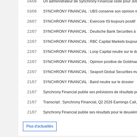
04/08
03/08
SYNCHRONY FINANCIAL : UBS conserve son opinion n
28/07
SYNCHRONY FINANCIAL : Evercore ISI toujours positif
22/07
SYNCHRONY FINANCIAL : Deutsche Bank Securities à l
22/07
SYNCHRONY FINANCIAL : RBC Capital Markets toujours 
22/07
SYNCHRONY FINANCIAL : Loop Capital neutre sur le d
22/07
SYNCHRONY FINANCIAL : Opinion positive de Goldma
22/07
21/07
SYNCHRONY FINANCIAL : Baird neutre sur le dossier
21/07
Synchrony Financial publie ses prévisions de résultats p
21/07
Transcript : Synchrony Financial, Q2 2026 Earnings Call,
21/07
Plus d'actualités