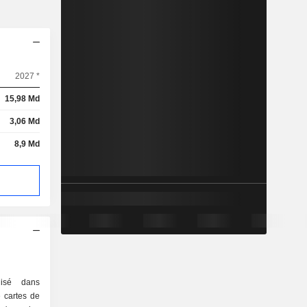
2027 *
15,98 Md
3,06 Md
8,9 Md
lisé dans
e cartes de