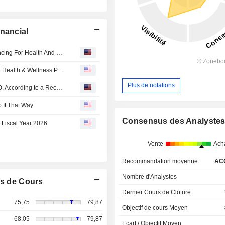
nancial
Synchrony Financial And Stripe Enable CareCredit Financing For Health And Wellness Providers Using Stripe
Synchrony's CareCredit Expands Access to Financing for Health & Wellness Providers with New Stripe Partnership
Plus de notations
Synchrony Financial Insider Sold Shares Worth $308,680, According to a Recent SEC Filing
 It That Way
Consensus des Analyste
 Fiscal Year 2026
Vente
Ach
Recommandation moyenne
AC
Nombre d'Analystes
s de Cours
Dernier Cours de Cloture
75,75
79,87
Objectif de cours Moyen
68,05
79,87
Ecart / Objectif Moyen