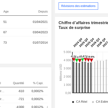
Révisions des estimations
Age
Depuis
51
01/04/2021
Chiffre d'affaires trimestrie
Taux de surprise
67
03/04/2023
73
01/07/2014
l
Quantité
% Capi.
Dirigeant / cadre principal
-610
0,0002%
Dirigeant / cadre principal
-721
0,0002%
r
-4 000
0,0012%