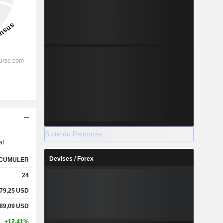
s
Suite du Palmarès
at
Devises / Forex
CUMULER
24
79,25
USD
89,09
USD
+12,41%