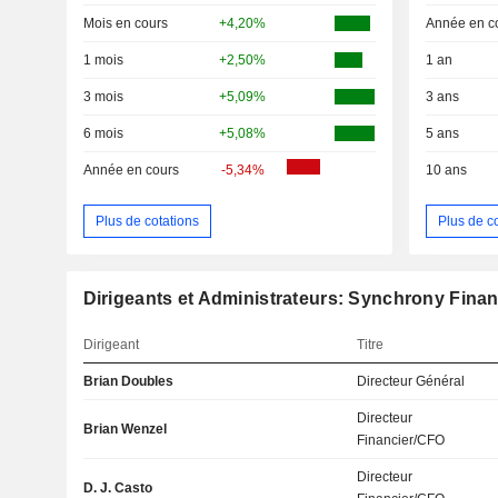
Mois en cours
+4,20%
Année en c
1 mois
+2,50%
1 an
3 mois
+5,09%
3 ans
6 mois
+5,08%
5 ans
Année en cours
-5,34%
10 ans
Plus de cotations
Plus de c
Dirigeants et Administrateurs: Synchrony Finan
Dirigeant
Titre
Brian Doubles
Directeur Général
Directeur
Brian Wenzel
Financier/CFO
Directeur
D. J. Casto