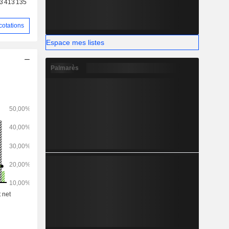
3 413 135
cotations
Espace mes listes
Palmarès