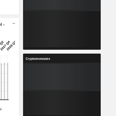
l -
Cryptomonnaies