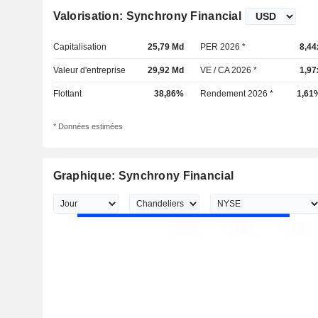
Valorisation: Synchrony Financial
Capitalisation
25,79 Md
PER 2026 *
8,44
Valeur d'entreprise
29,92 Md
VE / CA 2026 *
1,97
Flottant
38,86%
Rendement 2026 *
1,61
* Données estimées
Graphique: Synchrony Financial