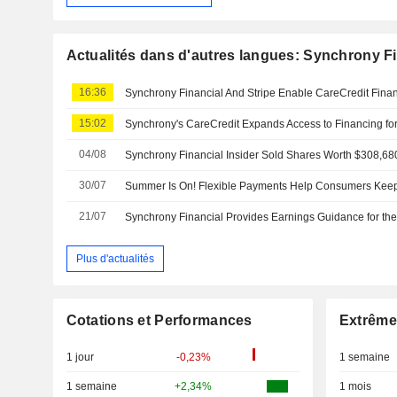
Actualités dans d'autres langues: Synchrony Fi
16:36
15:02
04/08
30/07
Summer Is On! Flexible Payments Help Consumers Keep
21/07
Synchrony Financial Provides Earnings Guidance for the
Plus d'actualités
Cotations et Performances
Extrême
1 jour
-0,23%
1 semaine
1 semaine
+2,34%
1 mois