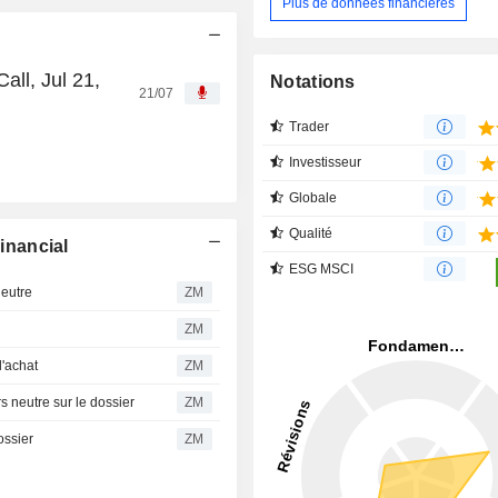
Plus de données financières
ll, Jul 21,
Notations
21/07
Trader
Investisseur
Globale
Qualité
inancial
ESG MSCI
eutre
ZM
ZM
'achat
ZM
neutre sur le dossier
ZM
ossier
ZM