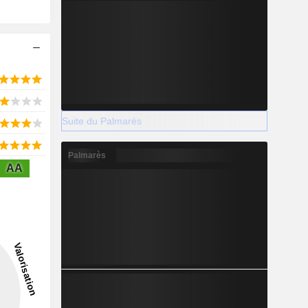
Suite du Palmarès
Palmarès
AA