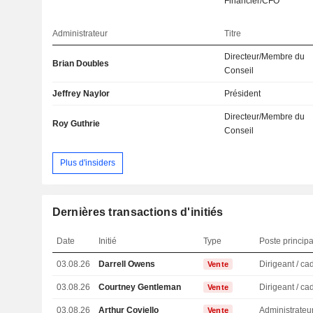
Financier/CFO
Administrateur
Titre
Directeur/Membre du
Brian Doubles
Conseil
Jeffrey Naylor
Président
Directeur/Membre du
Roy Guthrie
Conseil
Plus d'insiders
Dernières transactions d'initiés
Date
Initié
Type
Poste principa
03.08.26
Darrell Owens
Vente
03.08.26
Courtney Gentleman
Vente
03.08.26
Arthur Coviello
Administrateu
Vente