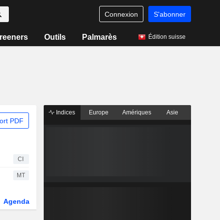
Connexion
S'abonner
reeners
Outils
Palmarès
Édition suisse
Indices
Europe
Amériques
Asie
ort PDF
CI
MT
Agenda
Secteur
Dérivés
Fonds et ETFs