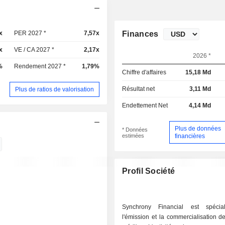
x
PER 2027 *
7,57x
Finances
x
VE / CA 2027 *
2,17x
2026 *
%
Rendement 2027 *
1,79%
Chiffre d'affaires
15,18 Md
Résultat net
3,11 Md
Plus de ratios de valorisation
Endettement Net
4,14 Md
Plus de données
* Données
estimées
financières
Profil Société
Synchrony Financial est spécia
l'émission et la commercialisation d