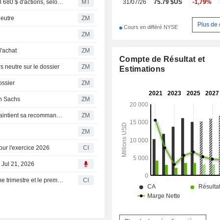
Un administrateur de Synchrony Financial cède pour 308 680 $ d'actions, selon un récent document de la SEC
MT
31/07/26
75.79 $US
-1,79%
eutre
ZM
Plus de 
Cours en différé NYSE
ZM
'achat
ZM
Compte de Résultat et
neutre sur le dossier
ZM
Estimations
ossier
ZM
n Sachs
ZM
SYNCHRONY FINANCIAL : Seaport Global Securities maintient sa recommandation à l'achat
ZM
ZM
our l'exercice 2026
CI
 Jul 21, 2026
Synchrony Financial publie ses résultats pour le deuxième trimestre et le premier semestre clos le 30 juin 2026
CI