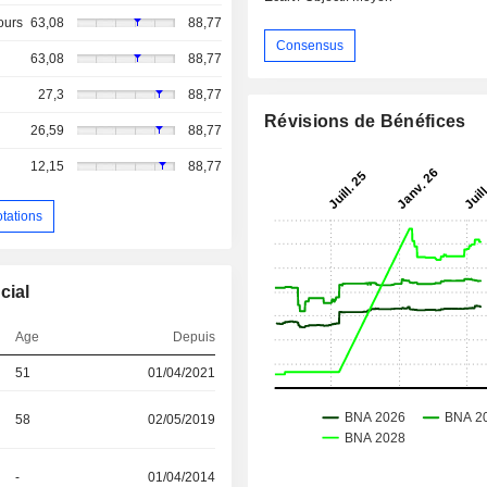
ours
63,08
88,77
Consensus
63,08
88,77
27,3
88,77
Révisions de Bénéfices
26,59
88,77
12,15
88,77
otations
cial
Age
Depuis
51
01/04/2021
58
02/05/2019
-
01/04/2014