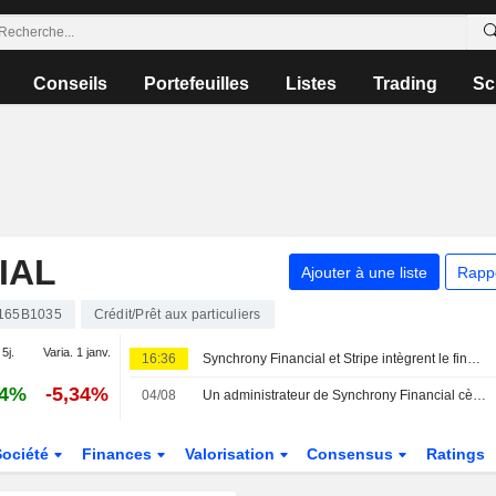
Conseils
Portefeuilles
Listes
Trading
Sc
IAL
Ajouter à une liste
Rapp
165B1035
Crédit/Prêt aux particuliers
 5j.
Varia. 1 janv.
16:36
Synchrony Financial et Stripe intègrent le financement CareCredit pour les prestataires de santé et de bien-être
34%
-5,34%
04/08
Un administrateur de Synchrony Financial cède pour 308 680 $ d'actions, selon un récent document de la SEC
Société
Finances
Valorisation
Consensus
Ratings