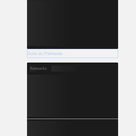
Suite du Palmarès
Palmarès