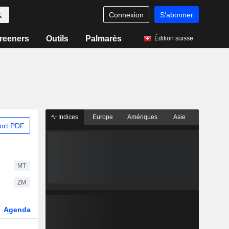
Connexion
S'abonner
reeners
Outils
Palmarès
Édition suisse
Indices
Europe
Amériques
Asie
ort PDF
MT
ZM
Agenda
Secteur
Dérivés
Fonds et ETFs