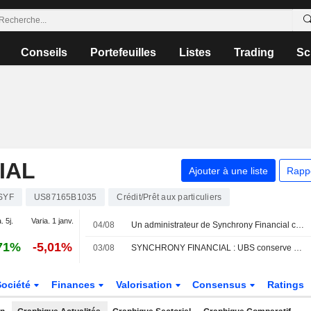
Conseils
Portefeuilles
Listes
Trading
Sc
IAL
Ajouter à une liste
Rapp
SYF
US87165B1035
Crédit/Prêt aux particuliers
. 5j.
Varia. 1 janv.
04/08
Un administrateur de Synchrony Financial cède pour 308 680 $ d'actions, selon un récent document de la SEC
71%
-5,01%
03/08
SYNCHRONY FINANCIAL : UBS conserve son opinion neutre
Société
Finances
Valorisation
Consensus
Ratings