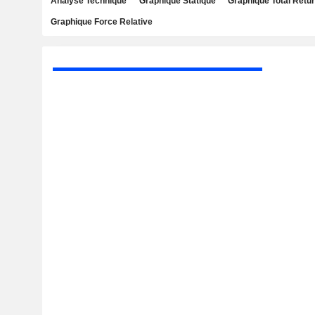
Analyse Technique
Graphique Statique
Graphique Total Retu
Graphique Force Relative