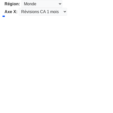
Région:
Axe X: