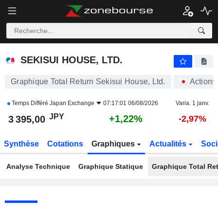
SEKISUI HOUSE, LTD.
3 395,00
¥
+1,22%
SEKISUI HOUSE, LTD.
Graphique Total Return Sekisui House, Ltd.
Actions
Temps Différé
Japan Exchange
07:17:01 06/08/2026
Varia. 1 janv.
JPY
+1,22%
3 395,00
-2,97%
Synthèse
Cotations
Graphiques
Actualités
Soci
Analyse Technique
Graphique Statique
Graphique Total Re