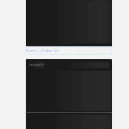
Suite du Palmarès
Palmarès