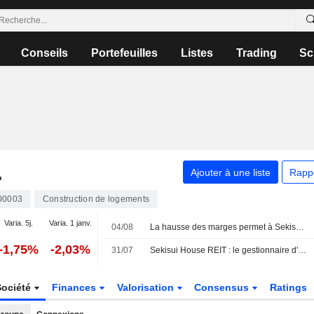
Conseils
Portefeuilles
Listes
Trading
Sc
.
Ajouter à une liste
Rapp
00003
Construction de logements
Varia. 5j.
Varia. 1 janv.
04/08
La hausse des marges permet à Sekisui House de surmonter la crise du logement
-1,75%
-2,03%
31/07
Sekisui House REIT : le gestionnaire d'actifs lance une activité de fonds privés
Société
Finances
Valorisation
Consensus
Ratings