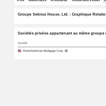
Profil
Gouvernance
Actionnariat
Transactions d'initiés
G
Groupe Sekisui House, Ltd. : Graphique Relatio
Sociétés privées appartenant au même groupe
Société
HomeAmerican Mortgage Corp.