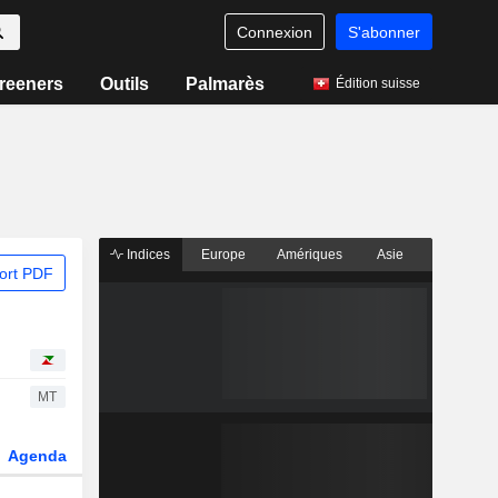
Connexion
S'abonner
reeners
Outils
Palmarès
Édition suisse
Indices
Europe
Amériques
Asie
ort PDF
MT
Agenda
Secteur
Dérivés
Fonds et ETFs