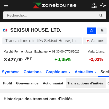
SEKISUI HOUSE, LTD.
3 427,00
¥
+0,35%
SEKISUI HOUSE, LTD.
Transactions d'initiés Sekisui House, Ltd.
Actions
Marché Fermé -
Japan Exchange
08:30:00 07/08/2026
Varia. 1 janv.
JPY
+0,35%
3 427,00
-2,03%
Synthèse
Cotations
Graphiques
Actualités
Soci
Profil
Gouvernance
Actionnariat
Transactions d'initiés
Historique des transactions d'initiés