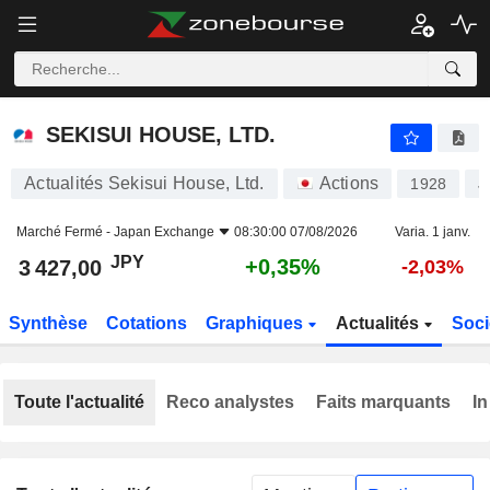
SEKISUI HOUSE, LTD.
3 427,00
¥
+0,35%
SEKISUI HOUSE, LTD.
Actualités Sekisui House, Ltd.
Actions
1928
J
Marché Fermé -
Japan Exchange
08:30:00 07/08/2026
Varia. 1 janv.
JPY
+0,35%
3 427,00
-2,03%
Synthèse
Cotations
Graphiques
Actualités
Soci
Toute l'actualité
Reco analystes
Faits marquants
In