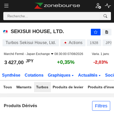
SEKISUI HOUSE, LTD.
3 427,00
¥
+0,35%
SEKISUI HOUSE, LTD.
Turbos Sekisui House, Ltd.
Actions
1928
JP3
Marché Fermé -
Japan Exchange
08:30:00 07/08/2026
Varia. 1 janv.
JPY
+0,35%
3 427,00
-2,03%
Synthèse
Cotations
Graphiques
Actualités
Soci
Tous
Warrants
Turbos
Produits de levier
Produits d'inv
Filtres
Produits Dérivés