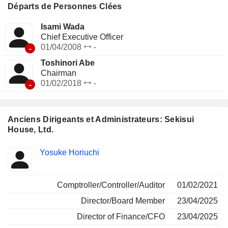
activités de réaménagement urbain. Le segment Activités
Départs de Personnes Clées
internationales vend des maisons individuelles à l’étranger,
développe et vend des terrains résidentiels, et développe
Isami Wada
des copropriétés et des appartements locatifs. Il exerce
Chief Executive Officer
également des activités d’agence d’assurance non-vie.
-
01/04/2008
-
Toshinori Abe
Chairman
-
01/02/2018
-
Anciens Dirigeants et Administrateurs: Sekisui
House, Ltd.
Fonctions
Yosuke Horiuchi
Insider
occupées
Comptroller/Controller/Auditor
01/02/2021
Director/Board Member
23/04/2025
Director of Finance/CFO
23/04/2025