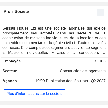
Profil Société
Sekisui House Ltd est une société japonaise qui exerce
principalement ses activités dans les secteurs de la
construction de maisons individuelles, de la location et des
immeubles commerciaux, du génie civil et d’autres activités
connexes. Elle compte sept segments d’activité. Le segment
« Maisons individuelles » assure la conception, la
réalisation et la vente de maisons individuelles. Le segment
Employés
32 186
« Location et immeubles commerciaux » assure la
conception, la réalisation et la vente de logements locatifs et
Secteur
Construction de logements
d’immeubles commerciaux. Le segment Architecture et
génie civil conçoit et réalise des travaux de construction et
Agenda
10/09
Publication des résultats - Q2 2027
de génie civil pour des bâtiments commerciaux. Le segment
Gestion de logements locatifs loue et gère des logements
locatifs. Le segment Rénovation rénove des maisons
Plus d'informations sur la société
individuelles et des logements locatifs. Le segment
Développement comprend les activités de courtage et
d’immobilier, les activités liées aux copropriétés et les