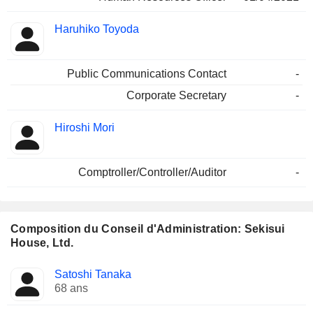
Haruhiko Toyoda
Public Communications Contact
-
Corporate Secretary
-
Hiroshi Mori
Comptroller/Controller/Auditor
-
Composition du Conseil d'Administration: Sekisui
House, Ltd.
Administrateur
Comités
Satoshi Tanaka
68 ans