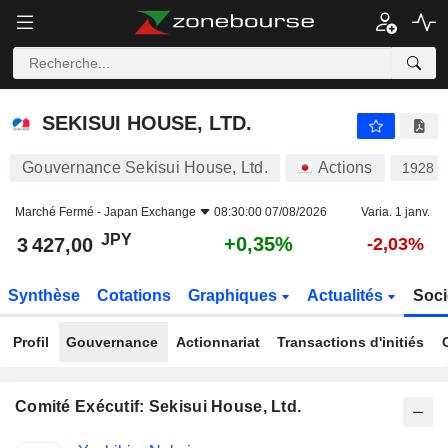
SEKISUI HOUSE, LTD.
3 427,00
¥
+0,35%
SEKISUI HOUSE, LTD.
Gouvernance Sekisui House, Ltd.
Actions
1928
Marché Fermé -
Japan Exchange
08:30:00 07/08/2026
Varia. 1 janv.
JPY
+0,35%
3 427,00
-2,03%
Synthèse
Cotations
Graphiques
Actualités
Soci
Profil
Gouvernance
Actionnariat
Transactions d'initiés
Comité Exécutif: Sekisui House, Ltd.
Fonctions