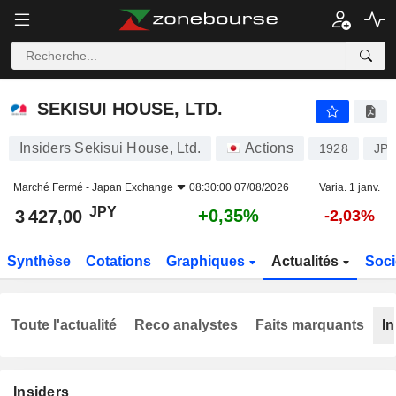
SEKISUI HOUSE, LTD.
3 427,00
¥
+0,35%
SEKISUI HOUSE, LTD.
Insiders Sekisui House, Ltd.
Actions
1928
JP3
Marché Fermé -
Japan Exchange
08:30:00 07/08/2026
Varia. 1 janv.
JPY
+0,35%
3 427,00
-2,03%
Synthèse
Cotations
Graphiques
Actualités
Soci
Toute l'actualité
Reco analystes
Faits marquants
In
Insiders