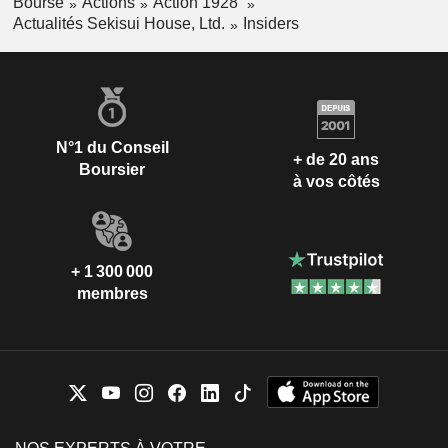
Bourse
Actions
Action 1928
Actualités Sekisui House, Ltd.
Insiders
N°1 du Conseil
+ de 20 ans
Boursier
à vos côtés
+ 1 300 000
membres