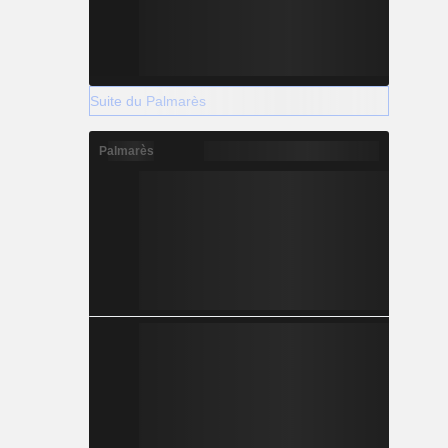
Suite du Palmarès
Palmarès