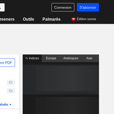
Connexion
S'abonner
reeners
Outils
Palmarès
Édition suisse
Indices
Europe
Amériques
Asie
ort PDF
CI
CI
rivés