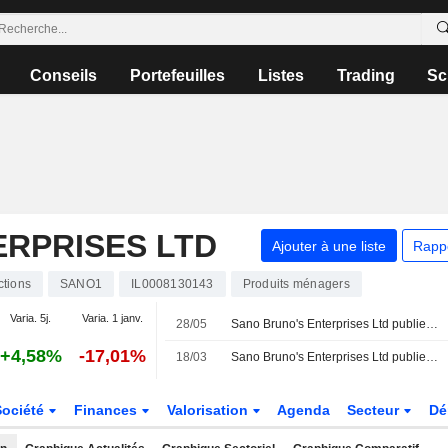
Conseils
Portefeuilles
Listes
Trading
Sc
ERPRISES LTD
Ajouter à une liste
Rapp
ctions
SANO1
IL0008130143
Produits ménagers
Varia. 5j.
Varia. 1 janv.
28/05
Sano Bruno's Enterprises Ltd publie ses résultats pour le premier trimestre clos le 31 mars 2026
+4,58%
-17,01%
18/03
Sano Bruno's Enterprises Ltd publie ses résultats pour l'exercice clos le 31 décembre 2025
Société
Finances
Valorisation
Agenda
Secteur
Dé