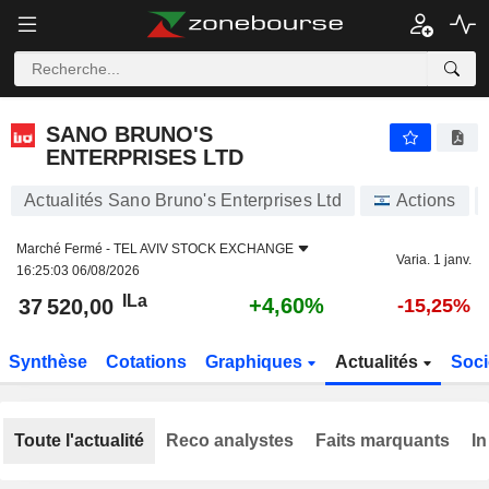
SANO BRUNO'S ENTERPRISES LTD
37 520,00
ILa
+4,60%
SANO BRUNO'S
ENTERPRISES LTD
Actualités Sano Bruno's Enterprises Ltd
Actions
Marché Fermé -
TEL AVIV STOCK EXCHANGE
Varia. 1 janv.
16:25:03 06/08/2026
ILa
+4,60%
37 520,00
-15,25%
Synthèse
Cotations
Graphiques
Actualités
Soci
Toute l'actualité
Reco analystes
Faits marquants
In