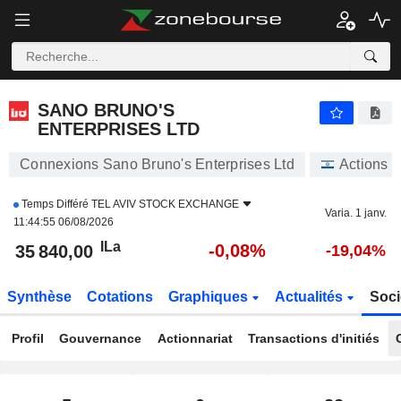
SANO BRUNO'S ENTERPRISES LTD
35 840,00
ILa
-0,08%
SANO BRUNO'S
ENTERPRISES LTD
Connexions Sano Bruno's Enterprises Ltd
Actions
Temps Différé
TEL AVIV STOCK EXCHANGE
Varia. 1 janv.
11:44:55 06/08/2026
ILa
-0,08%
35 840,00
-19,04%
Synthèse
Cotations
Graphiques
Actualités
Soci
Profil
Gouvernance
Actionnariat
Transactions d'initiés