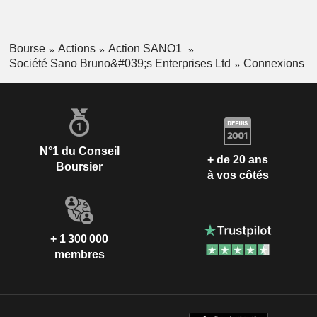
publiques, des hôpitaux, des hôtels, des entreprises de
nettoyage et des bureaux.
Bourse
Actions
Action SANO1
Société Sano Bruno&#039;s Enterprises Ltd
Connexions
N°1 du Conseil
+ de 20 ans
Boursier
à vos côtés
+ 1 300 000
membres