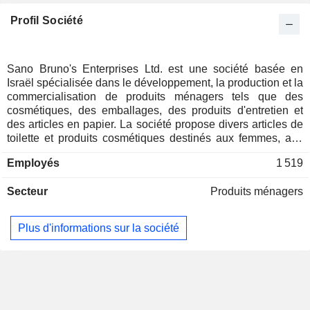
Profil Société
Sano Bruno's Enterprises Ltd. est une société basée en
Israël spécialisée dans le développement, la production et la
commercialisation de produits ménagers tels que des
cosmétiques, des emballages, des produits d'entretien et
des articles en papier. La société propose divers articles de
toilette et produits cosmétiques destinés aux femmes, aux
hommes et aux bébés. Sa gamme comprend notamment
Employés
1 519
des lingettes pour bébés, des éponges, des lotions, des
crèmes, des savons, des couches et des produits
Secteur
Produits ménagers
complémentaires. Elle fournit également des produits
d'emballage, tels que des films d'emballage et des feuilles
métalliques. Les produits d'entretien comprennent des
Plus d'informations sur la société
éponges, des brosses, des détergents et d'autres articles
ménagers destinés à divers usages. La société exporte
également ses produits vers l'Europe de l'Est. Sano Bruno et
ses filiales approvisionnent par ailleurs environ 6 000
détaillants en Israël, tels que Shufersal, Coop et Club-
Market. Parmi ses autres clients figurent des institutions