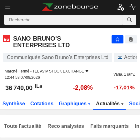
SANO BRUNO'S ENTERPRISES LTD
36 740,00
ILa
-2,08%
SANO BRUNO'S
ENTERPRISES LTD
Communiqués Sano Bruno's Enterprises Ltd
Action
Marché Fermé -
TEL AVIV STOCK EXCHANGE
Varia. 1 janv.
12:44:58 07/08/2026
ILa
-2,08%
36 740,00
-17,01%
Synthèse
Cotations
Graphiques
Actualités
Soci
Toute l'actualité
Reco analystes
Faits marquants
In