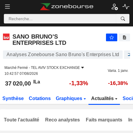
SANO BRUNO'S ENTERPRISES LTD
37 020,00
ILa
-1,33%
SANO BRUNO'S
ENTERPRISES LTD
Analyses Zonebourse Sano Bruno's Enterprises Ltd
Marché Fermé -
TEL AVIV STOCK EXCHANGE
Varia. 1 janv.
10:42:57 07/08/2026
ILa
-1,33%
37 020,00
-16,38%
Synthèse
Cotations
Graphiques
Actualités
Soci
Toute l'actualité
Reco analystes
Faits marquants
In