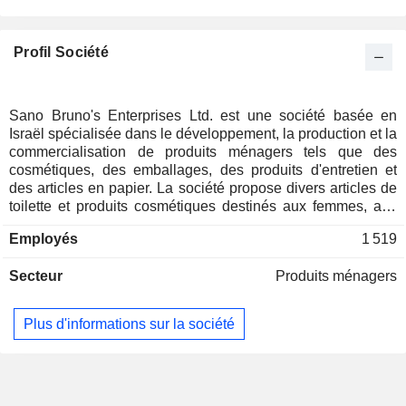
Profil Société
Sano Bruno's Enterprises Ltd. est une société basée en
Israël spécialisée dans le développement, la production et la
commercialisation de produits ménagers tels que des
cosmétiques, des emballages, des produits d'entretien et
des articles en papier. La société propose divers articles de
toilette et produits cosmétiques destinés aux femmes, aux
hommes et aux bébés. Sa gamme comprend notamment
Employés
1 519
des lingettes pour bébés, des éponges, des lotions, des
crèmes, des savons, des couches et des produits
Secteur
Produits ménagers
complémentaires. Elle fournit également des produits
d'emballage, tels que des films d'emballage et des feuilles
métalliques. Les produits d'entretien comprennent des
Plus d'informations sur la société
éponges, des brosses, des détergents et d'autres articles
ménagers destinés à divers usages. La société exporte
également ses produits vers l'Europe de l'Est. Sano Bruno et
ses filiales approvisionnent par ailleurs environ 6 000
détaillants en Israël, tels que Shufersal, Coop et Club-