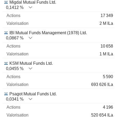
Migdal Mutual Funds Ltd.
0,1412 %
17 349
2 M ILa
IBI Mutual Funds Management (1978) Ltd.
0,0867 %
10 658
1 M ILa
KSM Mutual Funds Ltd.
0,0455 %
5 590
693 626 ILa
Psagot Mutual Funds Ltd.
0,0341 %
4 196
520 654 ILa