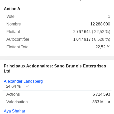
Flottant
Action A
Vote
Nombre
Flottant
Autocontrôle
Total
1
12 288 000
2 767 644
( 22,52 %)
1 047 917
( 8,528 %)
22,52 %
Principaux Actionnaires: Sano Bruno's Enterprises
Ltd
Nom
Actions
%
Valorisation
Alexander Landsberg
54,64 %
6 714 593
833 M ILa
Aya Shahar