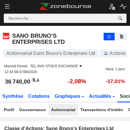
SANO BRUNO'S ENTERPRISES LTD
36 740,00
ILa
-2,08%
SANO BRUNO'S
ENTERPRISES LTD
Actionnariat Sano Bruno's Enterprises Ltd
Actions
Marché Fermé -
TEL AVIV STOCK EXCHANGE
Varia. 1 janv.
12:44:58 07/08/2026
ILa
-2,08%
36 740,00
-17,01%
Synthèse
Cotations
Graphiques
Actualités
Soci
Profil
Gouvernance
Actionnariat
Transactions d'initiés
Classe d'Actions: Sano Bruno's Enterprises Ltd