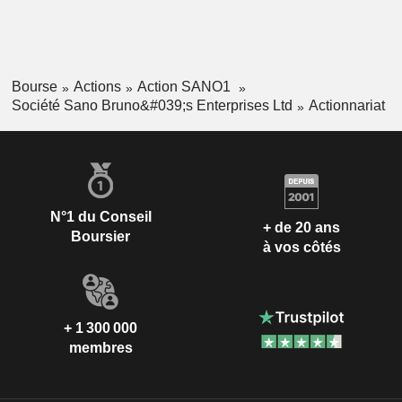
Market. Parmi ses autres clients figurent des institutions
publiques, des hôpitaux, des hôtels, des entreprises de
nettoyage et des bureaux.
Bourse
Actions
Action SANO1
Société Sano Bruno&#039;s Enterprises Ltd
Actionnariat
N°1 du Conseil
+ de 20 ans
Boursier
à vos côtés
+ 1 300 000
membres