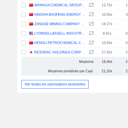
WANHUA CHEMICAL GROUP CO., LTD.
12.72x
1
NINGXIA BAOFENG ENERGY GROUP CO., LTD.
10.56x
3
ZANGGE MINING COMPANY LIMITED
18.27x
LYONDELLBASELL INDUSTRIES N.V.
8.91x
0
HENGLI PETROCHEMICAL CO.,LTD.
10.83x
0
RESONAC HOLDINGS CORPORATION
27.82x
2
Moyenne
18,40x
2
Moyenne pondérée par Capi.
21,33x
2
Voir toutes les valorisations sectorielles