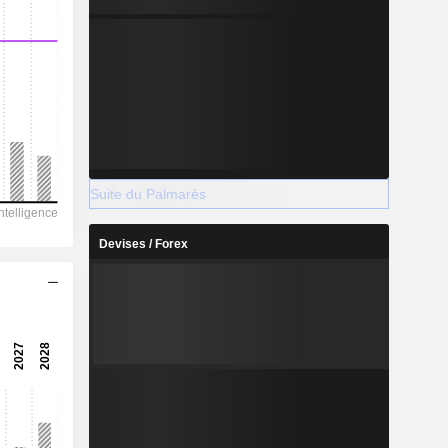
Suite du Palmarès
Devises / Forex