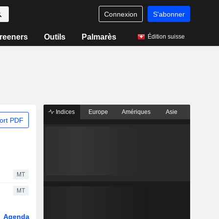
Connexion
S'abonner
reeners
Outils
Palmarès
Édition suisse
Indices
Europe
Amériques
Asie
ort PDF
MT
MT
Agenda
Secteur
Fonds et ETFs