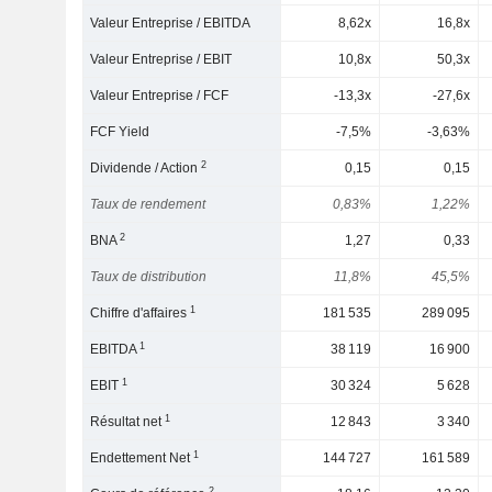
Valeur Entreprise / EBITDA
8,62x
16,8x
Valeur Entreprise / EBIT
10,8x
50,3x
Valeur Entreprise / FCF
-13,3x
-27,6x
FCF Yield
-7,5%
-3,63%
2
Dividende / Action
0,15
0,15
Taux de rendement
0,83%
1,22%
2
BNA
1,27
0,33
Taux de distribution
11,8%
45,5%
1
Chiffre d'affaires
181 535
289 095
1
EBITDA
38 119
16 900
1
EBIT
30 324
5 628
1
Résultat net
12 843
3 340
1
Endettement Net
144 727
161 589
2