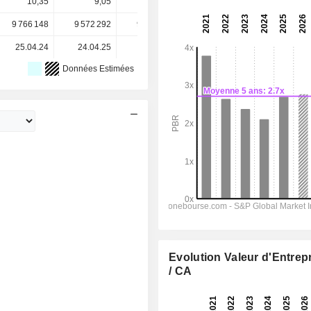
10,35
9,05
11,71
13,23
13,23
9 766 148
9 572 292
9 572 292
9 572 292
-
25.04.24
24.04.25
26.04.26
-
-
Données Estimées
Evolution Valeur d'Entrep
/ CA