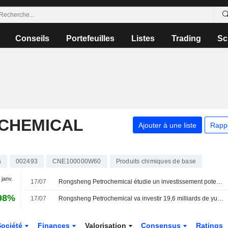
Conseils
Portefeuilles
Listes
Trading
Sc
CHEMICAL
Ajouter à une liste
Rapp
s
002493
CNE100000W60
Produits chimiques de base
 janv.
17/07
Rongsheng Petrochemical étudie un investissement potentiel d'une filiale d'Aramco dans un projet de nouveaux matériaux ; l'action grimpe de 3 %
98%
17/07
Rongsheng Petrochemical va investir 19,6 milliards de yuans dans un projet de modernisation
Société
Finances
Valorisation
Consensus
Ratings