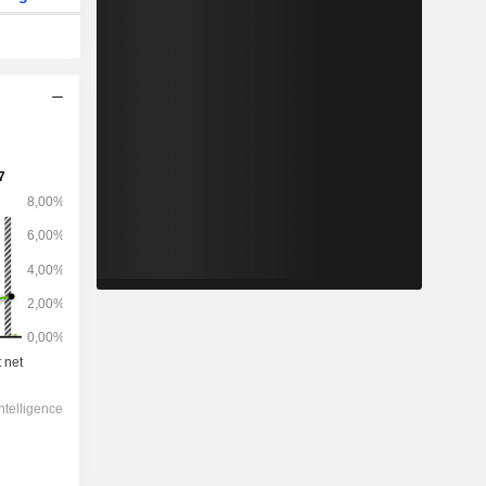
2028
-
-
208 320
-11,71%
15,6x
2,4x
1,4x
0,36x
0,59x