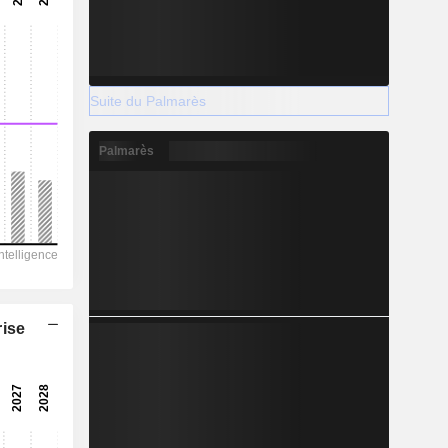
Suite du Palmarès
Palmarès
rise