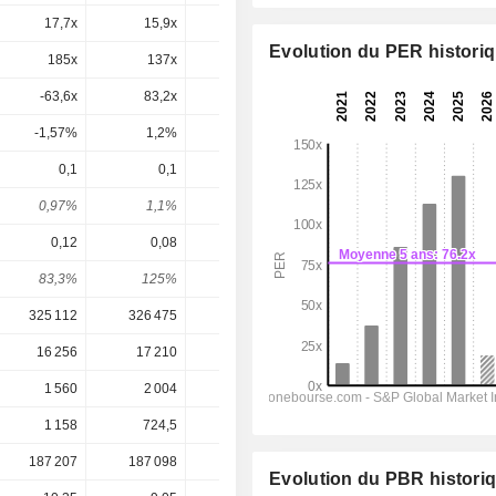
17,7x
15,9x
14,8x
6,33x
5,49x
Evolution du PER histori
185x
137x
91,8x
16,4x
11x
-63,6x
83,2x
112x
24,6x
8,89x
-1,57%
1,2%
0,89%
4,06%
11,2%
0,1
0,1
0,1
0,155
0,1952
0,97%
1,1%
0,85%
1,17%
1,48%
0,12
0,08
0,09
0,71
0,763
83,3%
125%
111%
21,8%
25,6%
325 112
326 475
308 622
326 573
350 969
16 256
17 210
20 747
40 753
42 944
1 560
2 004
3 341
15 764
21 360
1 158
724,5
848,3
7 086
7 582
187 207
187 098
194 623
131 281
109 297
Evolution du PBR histori