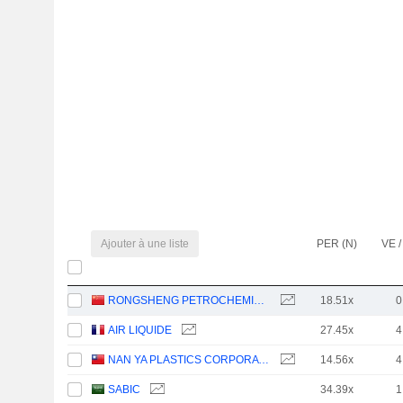
Ajouter à une liste
PER (N)
VE /
RONGSHENG PETROCHEMICAL CO., LTD.
18.51x
0
AIR LIQUIDE
27.45x
4
NAN YA PLASTICS CORPORATION
14.56x
4
SABIC
34.39x
1