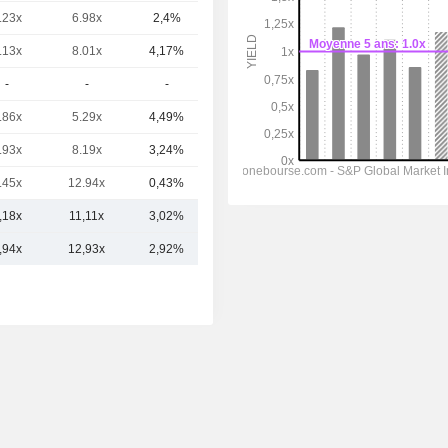
.23x
6.98x
2,4%
34,76 Md
.13x
8.01x
4,17%
25,28 Md
-
-
-
20,17 Md
.86x
5.29x
4,49%
19,85 Md
.93x
8.19x
3,24%
18,19 Md
.45x
12.94x
0,43%
17,94 Md
,18x
11,11x
3,02%
36,61 Md
,94x
12,93x
2,92%