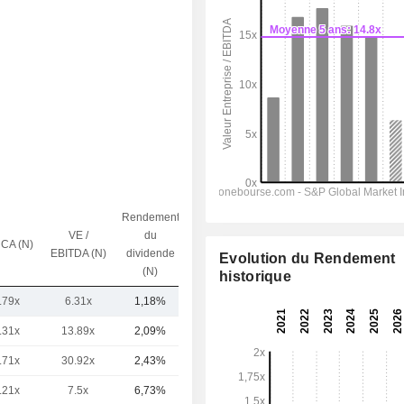
Rendement
VE /
du
 CA (N)
Capi.($)
EBITDA (N)
dividende
Evolution du Rendement
(N)
historique
.79x
6.31x
1,18%
18,63 Md
.31x
13.89x
2,09%
127 Md
.71x
30.92x
2,43%
43,85 Md
.21x
7.5x
6,73%
40,39 Md