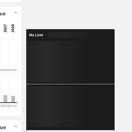
4,31x
que
8,58x
6,53x
Ma Liste
15,3%
0,2246
1,7%
0,8494
26,4%
352 520
48 374
24 266
8 397
81 678
que