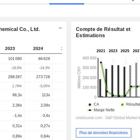
hemical Co., Ltd.
Compte de Résultat et
Estimations
2023
2024
2025
2026
2027
101 080
86 629
112 092
126 641
-
-16,9%
-14,3%
29,39%
12,98%
-
288 287
273 728
306 714
257 923
235 939
1,79%
-5,05%
12,05%
-15,91%
-8,52%
86,3x
113x
130x
18,6x
17,3x
2,36x
2,09x
2,68x
2,75x
2,52x
-1,4x
-3,4x
10,4x
0x
2,32x
0,31x
0,27x
0,36x
0,39x
0,36x
Plus de données financières
0,89x
0,84x
0,99x
0,79x
0,67x