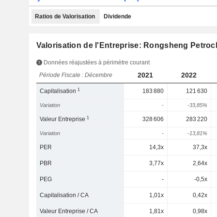
Ratios de Valorisation
Dividende
Valorisation de l'Entreprise: Rongsheng Petroc
Données réajustées à périmètre courant
2021
2022
Période Fiscale : Décembre
1
Capitalisation
183 880
121 630
Variation
-
-33,85%
1
Valeur Entreprise
328 606
283 220
Variation
-
-13,81%
PER
14,3x
37,3x
PBR
3,77x
2,64x
PEG
-
-0,5x
Capitalisation / CA
1,01x
0,42x
Valeur Entreprise / CA
1,81x
0,98x