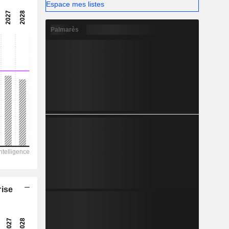
13,23
Espace mes listes
-
Palmarès
-
rise