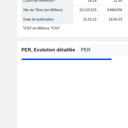
Cours de référence
18,16
12,30
Nbr de Titres (en Milliers)
10 125 525
9 888 656
Date de publication
11.03.22
19.04.23
1
2
CNY en Millions
CNY
PER
, Evolution détaillée