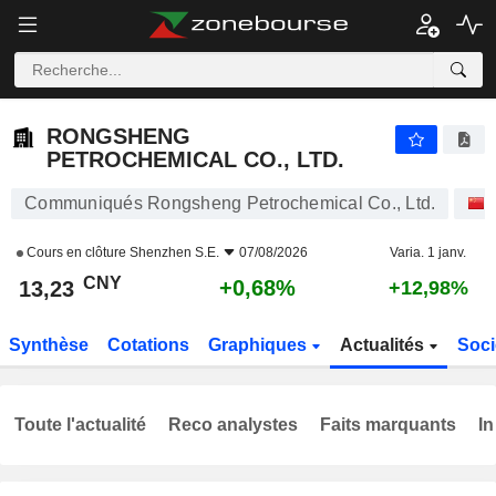
RONGSHENG PETROCHEMICAL CO., LTD.
13,23
¥
+0,68%
RONGSHENG
PETROCHEMICAL CO., LTD.
Communiqués Rongsheng Petrochemical Co., Ltd.
Cours en clôture
Shenzhen S.E.
07/08/2026
Varia. 1 janv.
CNY
+0,68%
13,23
+12,98%
Synthèse
Cotations
Graphiques
Actualités
Soci
Toute l'actualité
Reco analystes
Faits marquants
In