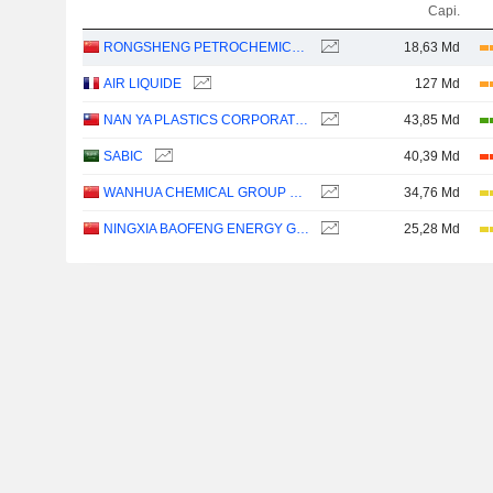
Capi.
RONGSHENG PETROCHEMICAL CO., LTD.
18,63 Md
AIR LIQUIDE
127 Md
NAN YA PLASTICS CORPORATION
43,85 Md
SABIC
40,39 Md
WANHUA CHEMICAL GROUP CO., LTD.
34,76 Md
NINGXIA BAOFENG ENERGY GROUP CO., LTD.
25,28 Md