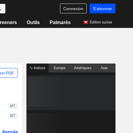
Connexion
S'abonner
reeners
Outils
Palmarès
Édition suisse
Indices
Europe
Amériques
Asie
ort PDF
MT
MT
Agenda
Secteur
Fonds et ETFs