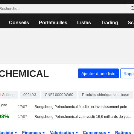
Conseils
Portefeuilles
Listes
Trading
Sc
CHEMICAL
Ajouter à une liste
Rapp
Actions
002493
CNE100000W60
Produits chimiques de base
 janv.
17/07
Rongsheng Petrochemical étudie un investissement potentiel d'une filiale d'Aramco dans un projet de nouveaux matériaux ; l'action grimpe de 3 %
98%
17/07
Rongsheng Petrochemical va investir 19,6 milliards de yuans dans un projet de modernisation
Société
Finances
Valorisation
Consensus
Ratings