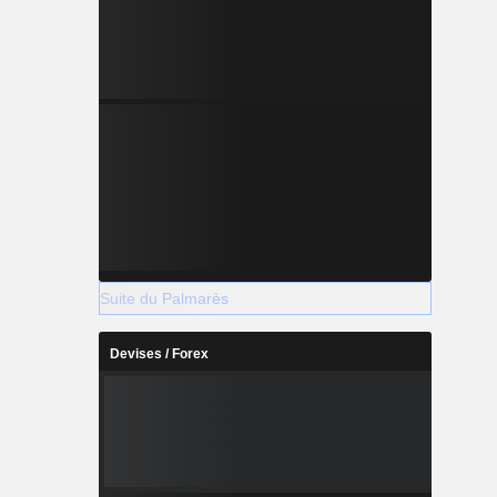
Suite du Palmarès
Devises / Forex