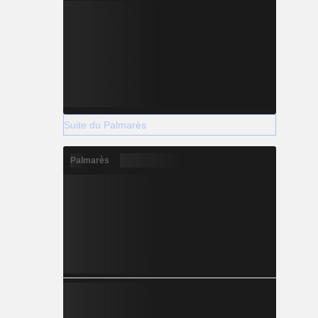
Suite du Palmarès
Palmarès