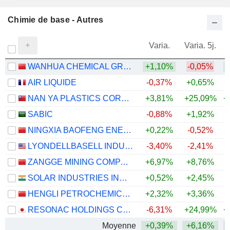
Chimie de base - Autres
Varia.
Varia. 5j.
WANHUA CHEMICAL GROUP CO., LTD.
+1,10%
-0,05%
+
AIR LIQUIDE
-0,37%
+0,65%
+
NAN YA PLASTICS CORPORATION
+3,81%
+25,09%
+
SABIC
-0,88%
+1,92%
NINGXIA BAOFENG ENERGY GROUP CO., LTD.
+0,22%
-0,52%
+
LYONDELLBASELL INDUSTRIES N.V.
-3,40%
-2,41%
+
ZANGGE MINING COMPANY LIMITED
+6,97%
+8,76%
+
SOLAR INDUSTRIES INDIA LIMITED
+0,52%
+2,45%
+
HENGLI PETROCHEMICAL CO.,LTD.
+2,32%
+3,36%
+
RESONAC HOLDINGS CORPORATION
-6,31%
+24,99%
+
Moyenne
+0,39%
+6,16%
+