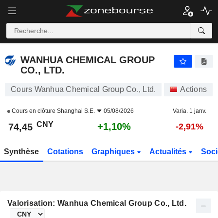
WANHUA CHEMICAL GROUP CO., LTD.
74,45
¥
+1,10%
WANHUA CHEMICAL GROUP
CO., LTD.
Cours Wanhua Chemical Group Co., Ltd.
Actions
Cours en clôture
Shanghai S.E.
05/08/2026
Varia. 1 janv.
CNY
+1,10%
74,45
-2,91%
Synthèse
Cotations
Graphiques
Actualités
Soci
Valorisation: Wanhua Chemical Group Co., Ltd.