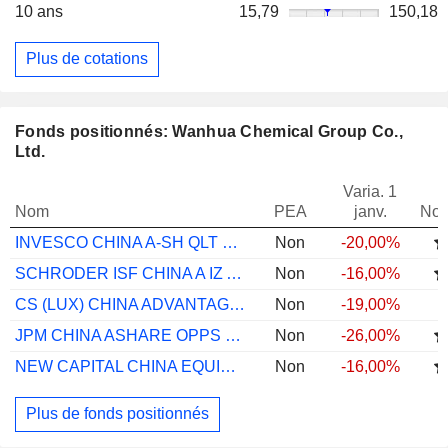
10 ans
15,79
150,18
Plus de cotations
Fonds positionnés: Wanhua Chemical Group Co.,
Ltd.
Varia. 1
Nom
PEA
janv.
Not
INVESCO CHINA A-SH QLT CR EQ C USD H ACC
Non
-20,00%
SCHRODER ISF CHINA A IZ ACC USD
Non
-16,00%
CS (LUX) CHINA ADVANTAGE EQUITY EB JPY
Non
-19,00%
JPM CHINA ASHARE OPPS C ACC USD
Non
-26,00%
NEW CAPITAL CHINA EQUITY FUND - USD O AC
Non
-16,00%
Plus de fonds positionnés