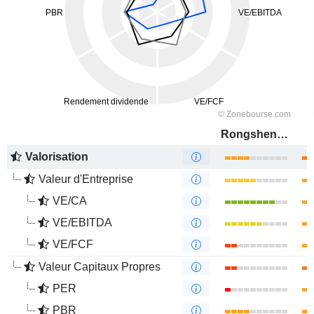
Rongsheng Petrochemical Co., Ltd.
Valorisation
Valeur d'Entreprise
VE/CA
VE/EBITDA
VE/FCF
Valeur Capitaux Propres
PER
PBR