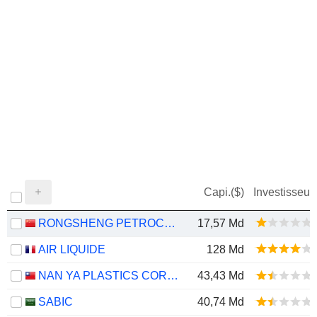
Capi.($)
Investisseur
RONGSHENG PETROCHEMICAL CO., LTD.
17,57 Md
AIR LIQUIDE
128 Md
NAN YA PLASTICS CORPORATION
43,43 Md
SABIC
40,74 Md