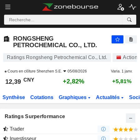
RONGSHENG PETROCHEMICAL CO., LTD.
12,39
¥
+2,82%
RONGSHENG
PETROCHEMICAL CO., LTD.
Ratings Rongsheng Petrochemical Co., Ltd.
Actions
Cours en clôture
Shenzhen S.E.
05/08/2026
Varia. 1 janv.
CNY
+2,82%
12,39
+5,81%
Synthèse
Cotations
Graphiques
Actualités
Soci
Ratings Surperformance
Trader
Investisseur