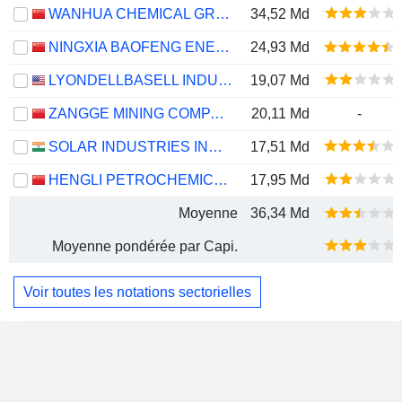
WANHUA CHEMICAL GROUP CO., LTD.
34,52 Md
NINGXIA BAOFENG ENERGY GROUP CO., LTD.
24,93 Md
LYONDELLBASELL INDUSTRIES N.V.
19,07 Md
ZANGGE MINING COMPANY LIMITED
20,11 Md
-
SOLAR INDUSTRIES INDIA LIMITED
17,51 Md
HENGLI PETROCHEMICAL CO.,LTD.
17,95 Md
Moyenne
36,34 Md
Moyenne pondérée par Capi.
Voir toutes les notations sectorielles